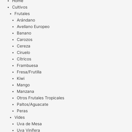
Home
Cultivos
Frutales
Arándano
Avellano Europeo
Banano
Carozos
Cereza
Ciruelo
Cítricos
Frambuesa
Fresa/Frutilla
Kiwi
Mango
Manzana
Otros Frutales Tropicales
Paltos/Aguacate
Peras
Vides
Uva de Mesa
Uva Vinífera