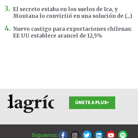
El secreto estaba en los suelos de Ica, y
Montana lo convirtió en una solución de (...)
Nuevo castigo para exportaciones chilenas:
EE UU establece arancel de 12,5%
ÚNETE A PLUS+
F
I
T
L
Y
S
a
n
w
i
o
p
Siguenos:
c
s
i
n
u
o