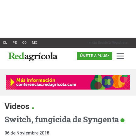
Ir
al
contenido
Inicia Sesión o Registrate
ÚNETE A PLUS+
.
Videos
Switch, fungicida de Syngenta
06 de Noviembre 2018