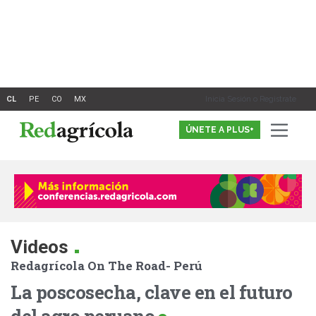
Ir
al
contenido
Inicia Sesión o Registrate
ÚNETE A PLUS+
.
Videos
Redagrícola On The Road- Perú
La poscosecha, clave en el futuro
del agro peruano