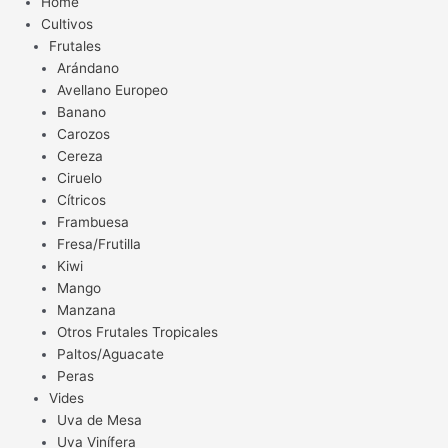
Home
Cultivos
Frutales
Arándano
Avellano Europeo
Banano
Carozos
Cereza
Ciruelo
Cítricos
Frambuesa
Fresa/Frutilla
Kiwi
Mango
Manzana
Otros Frutales Tropicales
Paltos/Aguacate
Peras
Vides
Uva de Mesa
Uva Vinífera