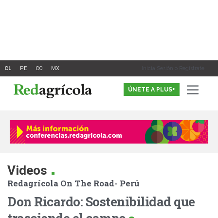
Ir
al
contenido
Inicia Sesión o Registrate
ÚNETE A PLUS+
.
Videos
Redagrícola On The Road- Perú
Don Ricardo: Sostenibilidad que
trasciende el campo