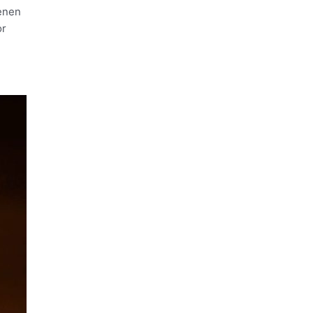
ienen
or