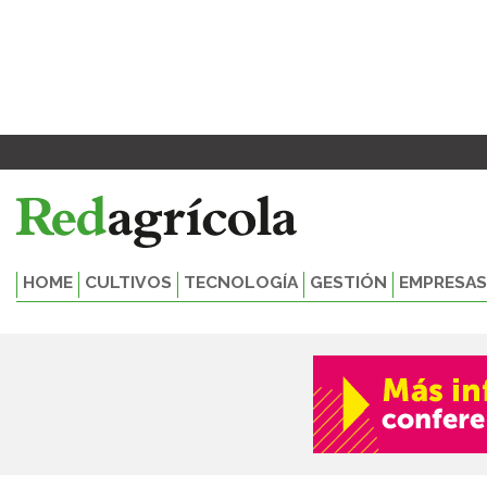
Ir
Paginación
al
de
contenido
entradas
HOME
CULTIVOS
TECNOLOGÍA
GESTIÓN
EMPRESAS