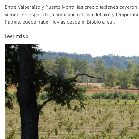
Entre Valparaíso y Puerto Montt, las precipitaciones cayero
vienen, se espera baja humedad relativa del aire y temperatu
Patrias, puede haber lluvias desde el Biobío al sur.
Leer más »
Inversión
privada
contribuye
a
investigación
de
universidades
en
avellano