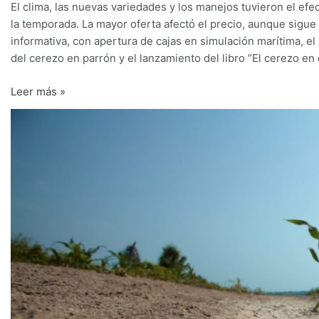
El clima, las nuevas variedades y los manejos tuvieron el ef
la temporada. La mayor oferta afectó el precio, aunque sigue
informativa, con apertura de cajas en simulación marítima, el
del cerezo en parrón y el lanzamiento del libro “El cerezo en
Leer más »
Déficit
de
lluvias
marcó
un
invierno
frío
y
proyecta
primavera
seca
y