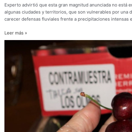
Experto advirtió que esta gran magnitud anunciada no está en 
algunas ciudades y territorios, que son vulnerables por una d
carecer defensas fluviales frente a precipitaciones intensas 
Leer más »
Aumenta
volumen
de
variedades
tempranas
de
cereza,
pero
envíos
totales
bajarán