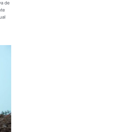
va de
nte
ual