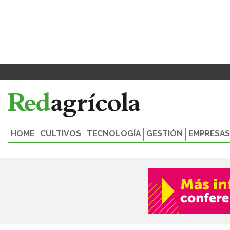
Ir
Paginación
al
de
contenido
entradas
HOME
CULTIVOS
TECNOLOGÍA
GESTIÓN
EMPRESAS