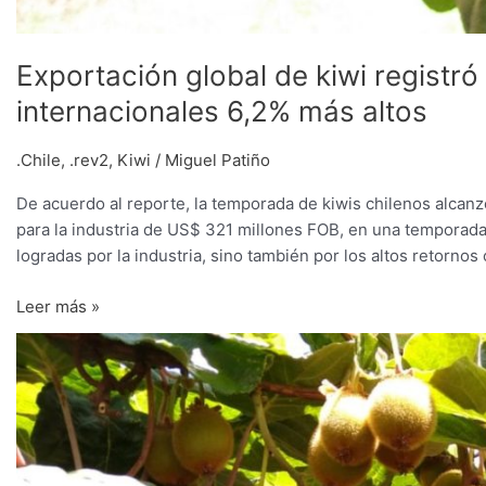
Exportación global de kiwi registr
internacionales 6,2% más altos
.Chile
,
.rev2
,
Kiwi
/
Miguel Patiño
De acuerdo al reporte, la temporada de kiwis chilenos alcan
para la industria de US$ 321 millones FOB, en una temporada 
logradas por la industria, sino también por los altos retorno
Leer más »
Llaman
a
la
responsabilidad
por
kiwis