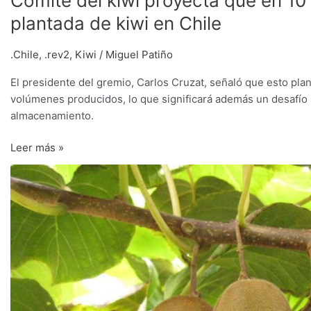
Comité del kiwi proyecta que en 10 
plantada de kiwi en Chile
.Chile
,
.rev2
,
Kiwi
/
Miguel Patiño
El presidente del gremio, Carlos Cruzat, señaló que esto pla
volúmenes producidos, lo que significará además un desafío i
almacenamiento.
Leer más »
Exportación
global
de
kiwi
registró
un
incremento
del
6%