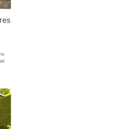
res
rno
dad