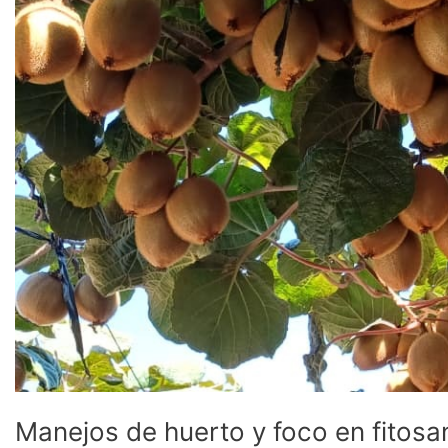
a
cosecha
Manejos de huerto y foco en fitosan