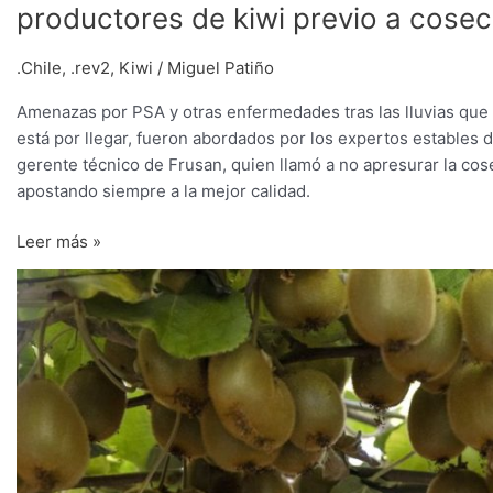
productores de kiwi previo a cose
.Chile
,
.rev2
,
Kiwi
/
Miguel Patiño
Amenazas por PSA y otras enfermedades tras las lluvias que 
está por llegar, fueron abordados por los expertos estables d
gerente técnico de Frusan, quien llamó a no apresurar la cos
apostando siempre a la mejor calidad.
Leer más »
Comité
del
kiwi
proyecta
que
en
10
años
casi