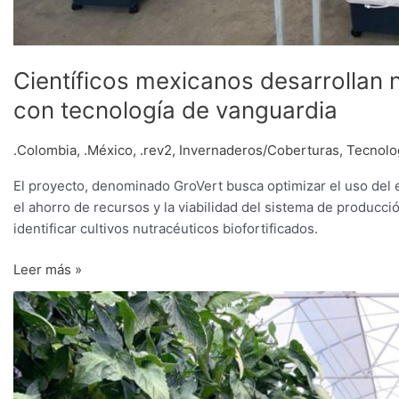
Científicos mexicanos desarrollan n
con tecnología de vanguardia
.Colombia
,
.México
,
.rev2
,
Invernaderos/Coberturas
,
Tecnolo
El proyecto, denominado GroVert busca optimizar el uso del e
el ahorro de recursos y la viabilidad del sistema de producció
identificar cultivos nutracéuticos biofortificados.
Leer más »
Sistemas
alternativos
toman
fuerza
en