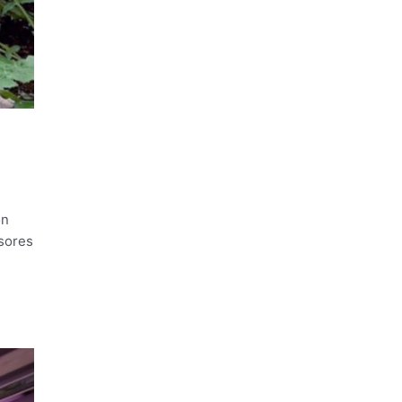
on
esores