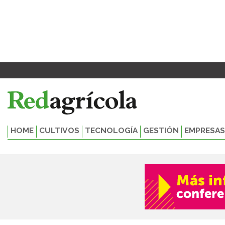
Ir
Paginación
al
de
contenido
entradas
HOME
CULTIVOS
TECNOLOGÍA
GESTIÓN
EMPRESAS