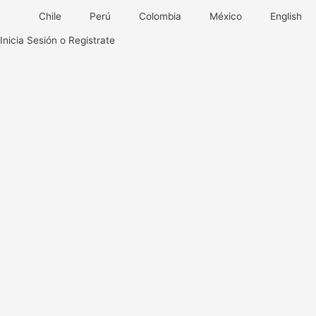
Ir
Chile
Perú
Colombia
México
English
al
contenido
Inicia Sesión o Registrate