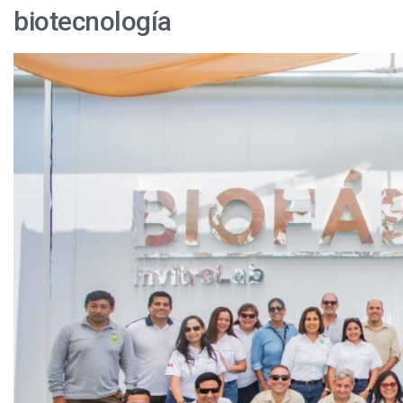
biotecnología
Camposol
inaugura
moderna
biofábrica
para
impulsar
su
innovación
genética