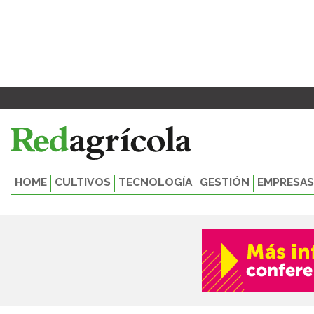
Ir
Paginación
al
de
contenido
entradas
HOME
CULTIVOS
TECNOLOGÍA
GESTIÓN
EMPRESAS