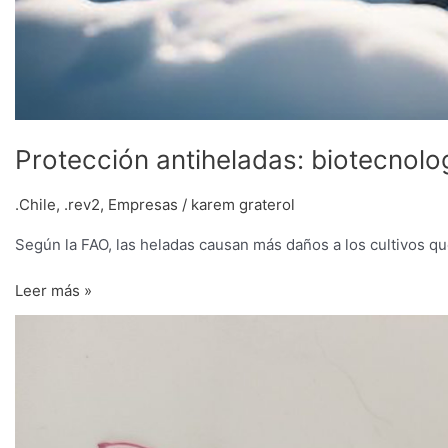
Protección antiheladas: biotecnolog
.Chile
,
.rev2
,
Empresas
/
karem graterol
Según la FAO, las heladas causan más daños a los cultivos q
Leer más »
Tomates
burdeos,
desarrollo
genético
chileno
para