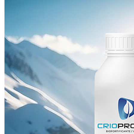
antiheladas:
biotecnología
antártica
para
la
agricultura
chilena