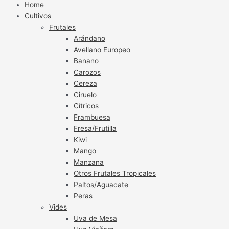
Home
Cultivos
Frutales
Arándano
Avellano Europeo
Banano
Carozos
Cereza
Ciruelo
Cítricos
Frambuesa
Fresa/Frutilla
Kiwi
Mango
Manzana
Otros Frutales Tropicales
Paltos/Aguacate
Peras
Vides
Uva de Mesa