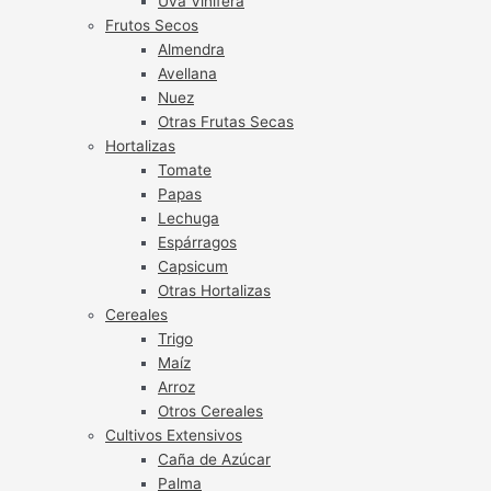
Uva Vinífera
Frutos Secos
Almendra
Avellana
Nuez
Otras Frutas Secas
Hortalizas
Tomate
Papas
Lechuga
Espárragos
Capsicum
Otras Hortalizas
Cereales
Trigo
Maíz
Arroz
Otros Cereales
Cultivos Extensivos
Caña de Azúcar
Palma