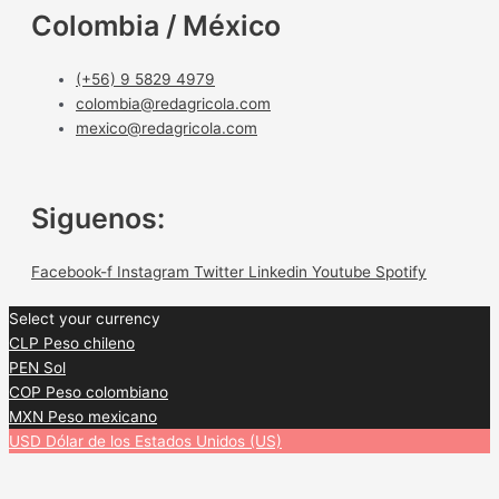
Colombia / México
(+56) 9 5829 4979
colombia@redagricola.com
mexico@redagricola.com
Siguenos:
Facebook-f
Instagram
Twitter
Linkedin
Youtube
Spotify
Select your currency
CLP
Peso chileno
PEN
Sol
COP
Peso colombiano
MXN
Peso mexicano
USD
Dólar de los Estados Unidos (US)