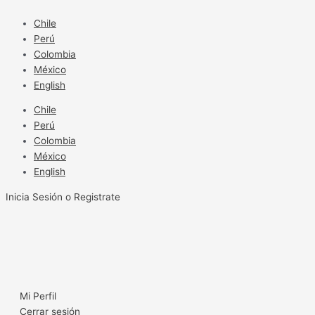
Ir
al
Chile
contenido
Perú
Colombia
México
English
Chile
Perú
Colombia
México
English
Inicia Sesión o Registrate
Mi Perfil
Cerrar sesión