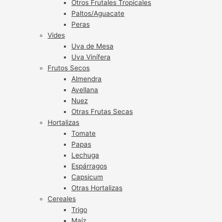
Otros Frutales Tropicales
Paltos/Aguacate
Peras
Vides
Uva de Mesa
Uva Vinífera
Frutos Secos
Almendra
Avellana
Nuez
Otras Frutas Secas
Hortalizas
Tomate
Papas
Lechuga
Espárragos
Capsicum
Otras Hortalizas
Cereales
Trigo
Maíz