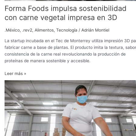
Forma Foods impulsa sostenibilidad
con carne vegetal impresa en 3D
.México
,
.rev2
,
Alimentos
,
Tecnología
/
Adrián Montiel
La startup incubada en el Tec de Monterrey utiliza impresión 3D pa
fabricar carne a base de plantas. El producto imita la textura, sabo
consistencia de la carne real revolucionando la producción de
proteínas de manera sostenible y accesible.
Leer más »
Exportaciones
agroalimentarias
mexicanas
logran
un
superávit
histórico
y