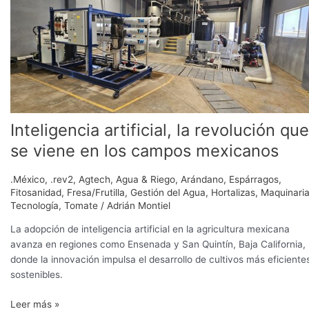
la
revolución
que
se
viene
en
los
campos
Inteligencia artificial, la revolución que
mexicanos
se viene en los campos mexicanos
.México
,
.rev2
,
Agtech
,
Agua & Riego
,
Arándano
,
Espárragos
,
Fitosanidad
,
Fresa/Frutilla
,
Gestión del Agua
,
Hortalizas
,
Maquinari
Tecnología
,
Tomate
/
Adrián Montiel
La adopción de inteligencia artificial en la agricultura mexicana
avanza en regiones como Ensenada y San Quintín, Baja California,
donde la innovación impulsa el desarrollo de cultivos más eficiente
sostenibles.
Leer más »