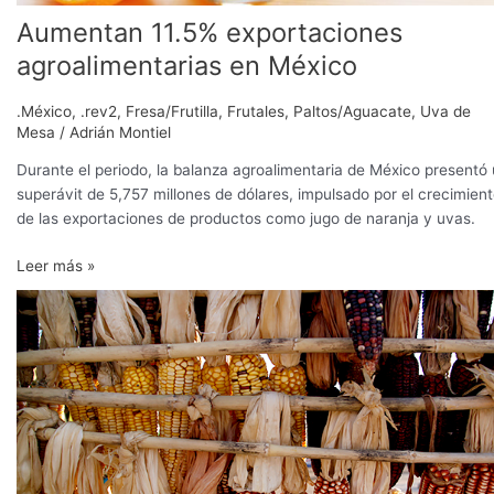
Aumentan 11.5% exportaciones
agroalimentarias en México
.México
,
.rev2
,
Fresa/Frutilla
,
Frutales
,
Paltos/Aguacate
,
Uva de
Mesa
/
Adrián Montiel
Durante el periodo, la balanza agroalimentaria de México presentó
superávit de 5,757 millones de dólares, impulsado por el crecimien
de las exportaciones de productos como jugo de naranja y uvas.
Leer más »
Fortalecen
producción
y
conservación
de
maíz
nativo
Jala