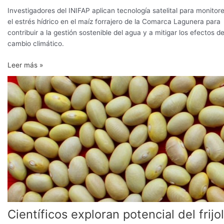
el
Investigadores del INIFAP aplican tecnología satelital para monitor
riego
el estrés hídrico en el maíz forrajero de la Comarca Lagunera para
en
contribuir a la gestión sostenible del agua y a mitigar los efectos de
cultivos
cambio climático.
de
Leer más »
maíz
forrajero
Científicos
exploran
potencial
del
frijol
para
elaborar
harina
Científicos exploran potencial del frijol