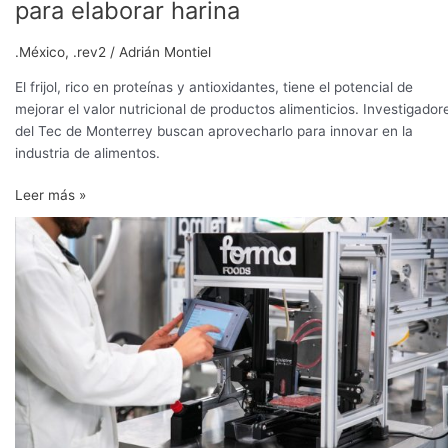
para elaborar harina
.México
,
.rev2
/
Adrián Montiel
El frijol, rico en proteínas y antioxidantes, tiene el potencial de
mejorar el valor nutricional de productos alimenticios. Investigador
del Tec de Monterrey buscan aprovecharlo para innovar en la
industria de alimentos.
Leer más »
Forma
Foods
impulsa
sostenibilidad
con
carne
vegetal
impresa
en
3D