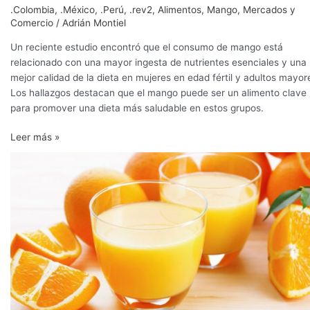
.Colombia
,
.México
,
.Perú
,
.rev2
,
Alimentos
,
Mango
,
Mercados y
Comercio
/
Adrián Montiel
Un reciente estudio encontró que el consumo de mango está
relacionado con una mayor ingesta de nutrientes esenciales y una
mejor calidad de la dieta en mujeres en edad fértil y adultos mayor
Los hallazgos destacan que el mango puede ser un alimento clave
para promover una dieta más saludable en estos grupos.
Leer más »
Aumentan
11.5%
exportaciones
agroalimentarias
en
México