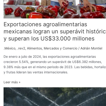
superan
los
US$33.000
millones
Exportaciones agroalimentarias
mexicanas logran un superávit históri
y superan los US$33.000 millones
.México
,
.rev2
,
Alimentos
,
Mercados y Comercio
/
Adrián Montiel
De enero a julio de 2024, las exportaciones agroalimentarias
crecieron 5.54%, generando un superávit de US$6.382 millones,
9.38% más que en el mismo periodo de 2023. Las bebidas, hortaliz
y frutas lideran las ventas internacionales.
Leer más »
Investigadores
de
UACh
desarrollan