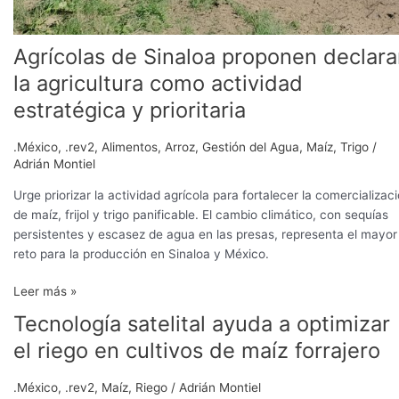
Agrícolas de Sinaloa proponen declara
la agricultura como actividad
estratégica y prioritaria
.México
,
.rev2
,
Alimentos
,
Arroz
,
Gestión del Agua
,
Maíz
,
Trigo
/
Adrián Montiel
Urge priorizar la actividad agrícola para fortalecer la comercializac
de maíz, frijol y trigo panificable. El cambio climático, con sequías
persistentes y escasez de agua en las presas, representa el mayor
reto para la producción en Sinaloa y México.
Leer más »
Tecnología satelital ayuda a optimizar
Tecnología
satelital
el riego en cultivos de maíz forrajero
ayuda
a
.México
,
.rev2
,
Maíz
,
Riego
/
Adrián Montiel
optimizar