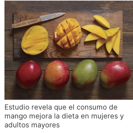
Estudio
revela
que
el
consumo
de
mango
mejora
la
dieta
en
mujeres
y
adultos
mayores
Estudio revela que el consumo de
mango mejora la dieta en mujeres y
adultos mayores