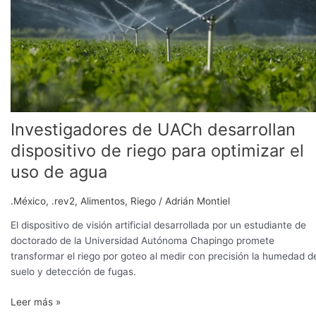
dispositivo
de
riego
para
optimizar
el
uso
de
Investigadores de UACh desarrollan
agua
dispositivo de riego para optimizar el
uso de agua
.México
,
.rev2
,
Alimentos
,
Riego
/
Adrián Montiel
El dispositivo de visión artificial desarrollada por un estudiante de
doctorado de la Universidad Autónoma Chapingo promete
transformar el riego por goteo al medir con precisión la humedad d
suelo y detección de fugas.
Leer más »