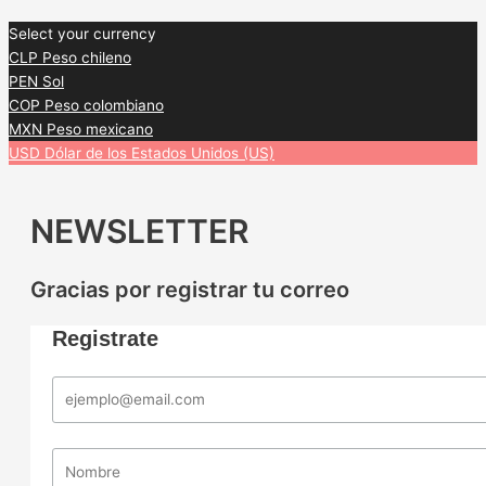
Select your currency
CLP
Peso chileno
PEN
Sol
COP
Peso colombiano
MXN
Peso mexicano
USD
Dólar de los Estados Unidos (US)
NEWSLETTER
Gracias por registrar tu correo
Registrate