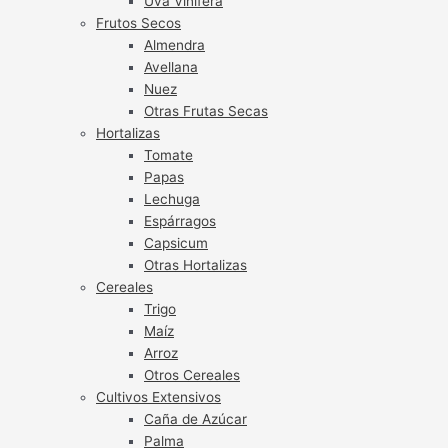
Uva Vinífera
Frutos Secos
Almendra
Avellana
Nuez
Otras Frutas Secas
Hortalizas
Tomate
Papas
Lechuga
Espárragos
Capsicum
Otras Hortalizas
Cereales
Trigo
Maíz
Arroz
Otros Cereales
Cultivos Extensivos
Caña de Azúcar
Palma