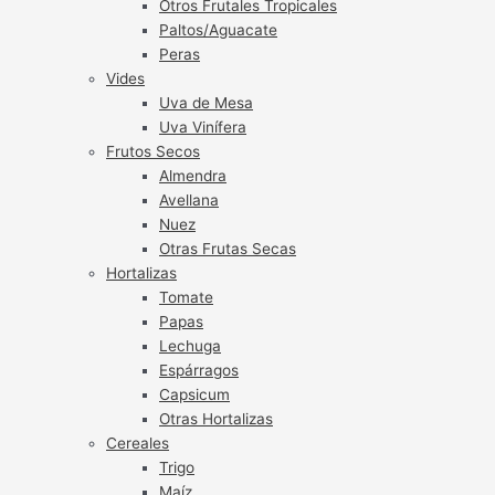
Otros Frutales Tropicales
Paltos/Aguacate
Peras
Vides
Uva de Mesa
Uva Vinífera
Frutos Secos
Almendra
Avellana
Nuez
Otras Frutas Secas
Hortalizas
Tomate
Papas
Lechuga
Espárragos
Capsicum
Otras Hortalizas
Cereales
Trigo
Maíz