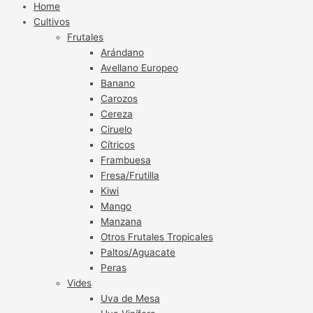
Home
Cultivos
Frutales
Arándano
Avellano Europeo
Banano
Carozos
Cereza
Ciruelo
Cítricos
Frambuesa
Fresa/Frutilla
Kiwi
Mango
Manzana
Otros Frutales Tropicales
Paltos/Aguacate
Peras
Vides
Uva de Mesa