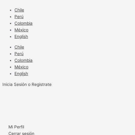
Ir
al
Chile
contenido
Perú
Colombia
México
English
Chile
Perú
Colombia
México
English
Inicia Sesión o Registrate
Mi Perfil
Cerrar sesión