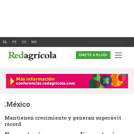
Ir
al
contenido
Inicia Sesión o Registrate
ÚNETE A PLUS+
.México
Mantienen crecimiento y generan superávit
récord