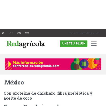
Ir
al
contenido
Inicia Sesión o Registrate
ÚNETE A PLUS+
.México
Con proteína de chícharo, fibra prebiótica y
aceite de coco