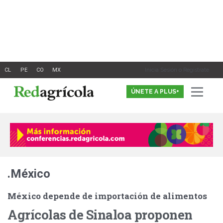
Ir
al
contenido
Inicia Sesión o Registrate
ÚNETE A PLUS+
.México
México depende de importación de alimentos
Agrícolas de Sinaloa proponen