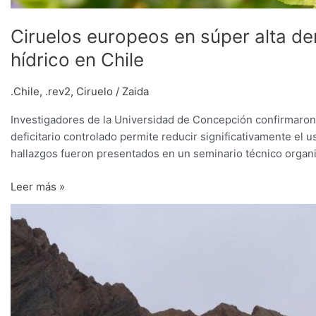
Ciruelos europeos en súper alta d
hídrico en Chile
.Chile
,
.rev2
,
Ciruelo
/
Zaida
Investigadores de la Universidad de Concepción confirmaron 
deficitario controlado permite reducir significativamente el us
hallazgos fueron presentados en un seminario técnico organi
Leer más »
Anuncian
inversión
de
11.500
millones
de
pesos