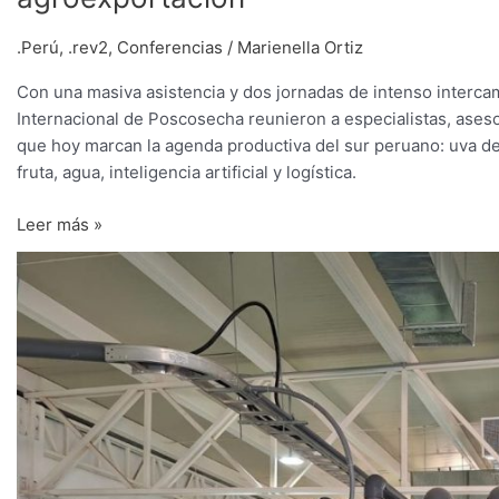
.Perú
,
.rev2
,
Conferencias
/
Marienella Ortiz
Con una masiva asistencia y dos jornadas de intenso interca
Internacional de Poscosecha reunieron a especialistas, aseso
que hoy marcan la agenda productiva del sur peruano: uva d
fruta, agua, inteligencia artificial y logística.
Leer más »
Ósmosis
inversa:
El
puente
entre
el
agua
del
mar