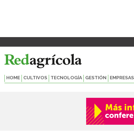
Ir
Paginación
al
de
contenido
entradas
HOME
CULTIVOS
TECNOLOGÍA
GESTIÓN
EMPRESAS