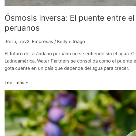
Ósmosis inversa: El puente entre e
peruanos
.Perú
,
.rev2
,
Empresas
/
Keilyn Itriago
El futuro del arándano peruano no se entiende sin el agua. Co
Latinoamérica, Water Partners se consolida como el puente 
gota cuente en un país que depende del agua para crecer.
Leer más »
Ciruelos
europeos
en
súper
alta
densidad