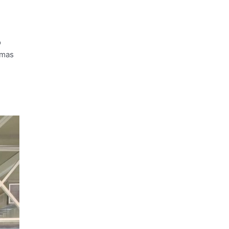
o
emas
e