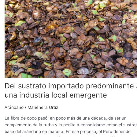
importado
predominante
a
una
industria
local
emergente
Del sustrato importado predominante 
una industria local emergente
Arándano
/
Marienella Ortiz
La fibra de coco pasó, en poco más de una década, de ser un
complemento de la turba y la perlita a consolidarse como el sustra
base del arándano en maceta. En ese proceso, el Perú depende