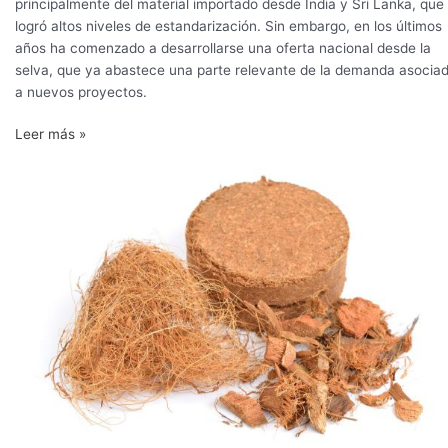
principalmente del material importado desde India y Sri Lanka, que
logró altos niveles de estandarización. Sin embargo, en los últimos
años ha comenzado a desarrollarse una oferta nacional desde la
selva, que ya abastece una parte relevante de la demanda asocia
a nuevos proyectos.
Leer más »
Fibra
de
coco:
ventajas
y
estrategias
del
sustrato
más
popular
en
la
horticultura