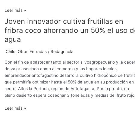
Leer más »
Joven innovador cultiva frutillas en
Joven
innovador
fribra coco ahorrando un 50% el uso d
cultiva
agua
frutillas
en
.Chile
,
Otras Entradas
/
Redagrícola
fribra
coco
Con el fin de abastecer tanto al sector silvoagropecuario y la cade
ahorrando
de valor asociada como al comercio y los hogares locales,
un
emprendedor antofagastino desarrolla cultivo hidropónico de frutill
50%
que permitiría optimizar hasta el 50% de agua en su producción en 
el
sector Altos la Portada, región de Antofagasta. Por lo pronto, en
uso
pleno desierto espera cosechar 3 toneladas y medias del fruto rojo
de
agua
Leer más »