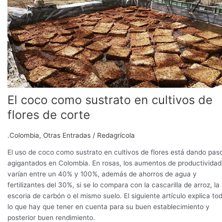
sustrato
en
cultivos
de
flores
de
corte
El coco como sustrato en cultivos de
flores de corte
.Colombia
,
Otras Entradas
/
Redagrícola
El uso de coco como sustrato en cultivos de flores está dando pas
agigantados en Colombia. En rosas, los aumentos de productividad
varían entre un 40% y 100%, además de ahorros de agua y
fertilizantes del 30%, si se lo compara con la cascarilla de arroz, la
escoria de carbón o el mismo suelo. El siguiente artículo explica to
lo que hay que tener en cuenta para su buen establecimiento y
posterior buen rendimiento.