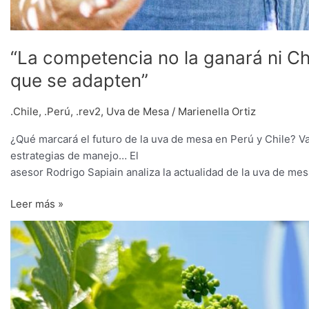
“La competencia no la ganará ni Chi
que se adapten”
.Chile
,
.Perú
,
.rev2
,
Uva de Mesa
/
Marienella Ortiz
¿Qué marcará el futuro de la uva de mesa en Perú y Chile? Va
estrategias de manejo… El
asesor Rodrigo Sapiain analiza la actualidad de la uva de mes
Leer más »
Desentrañando
el
misterio
de
los