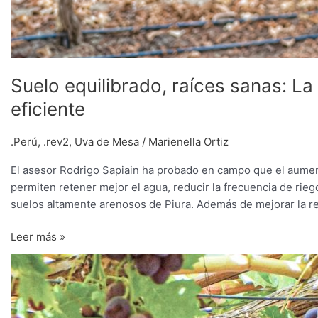
Suelo equilibrado, raíces sanas: L
eficiente
.Perú
,
.rev2
,
Uva de Mesa
/
Marienella Ortiz
El asesor Rodrigo Sapiain ha probado en campo que el aumento
permiten retener mejor el agua, reducir la frecuencia de riego
suelos altamente arenosos de Piura. Además de mejorar la r
Leer más »
“La
competencia
no
la