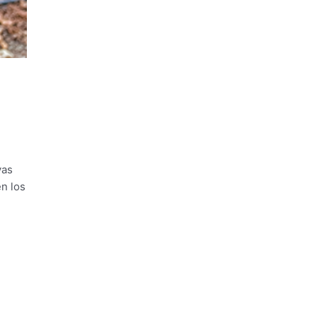
vas
en los