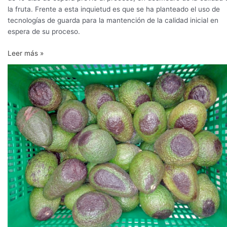
la fruta. Frente a esta inquietud es que se ha planteado el uso de
tecnologías de guarda para la mantención de la calidad inicial en
espera de su proceso.
Leer más »
Cómo
evitar
el
riesgo
de
Blackspot
en
palta/aguacate