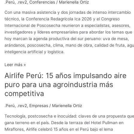
.Perú
,
.rev2
,
Conferencias
/
Marienella Ortiz
Con una masiva asistencia y dos jornadas de intenso intercambio
técnico, la Conferencia Redagrícola Ica 2026 y el Congreso
Internacional de Poscosecha reunieron a especialistas, asesores,
investigadores y líderes empresariales para abordar los temas que
hoy marcan la agenda productiva del sur peruano: uva de mesa,
arándanos, poscosecha, clima, mano de obra, calidad de fruta, agu
inteligencia artificial y logística.
Leer más »
Airlife Perú: 15 años impulsando aire
Airlife
Perú:
puro para una agroindustria más
15
competitiva
años
impulsando
.Perú
,
.rev2
,
Empresas
/
Marienella Ortiz
aire
puro
Tecnología, postcosecha e inocuidad: claves de una propuesta qu
para
gana terreno en el país. Desde la terraza del Hotel Pullman en
una
Miraflores, Airlife celebró 15 años en el Perú bajo el lema
agroindustria