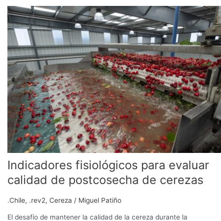
Indicadores
fisiológicos
para
evaluar
calidad
de
postcosecha
de
cerezas
Indicadores fisiológicos para evaluar
calidad de postcosecha de cerezas
.Chile
,
.rev2
,
Cereza
/
Miguel Patiño
El desafío de mantener la calidad de la cereza durante la