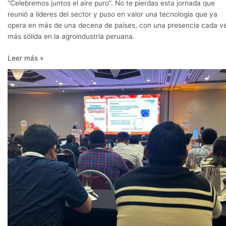
“Celebremos juntos el aire puro”. No te pierdas esta jornada que
más
reunió a líderes del sector y puso en valor una tecnología que ya
competitiva
opera en más de una decena de países, con una presencia cada v
más sólida en la agroindustria peruana.
Leer más »
Citrosol
lidera
en
Perú
los
tratamientos
de
química
verde
y
el
control
automático
del