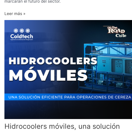
marcarán el futuro del sector.
Leer más »
Hidrocoolers
móviles,
una
solución
eficiente
para
operaciones
de
cereza
Hidrocoolers móviles, una solución