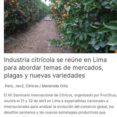
en
Lima
para
abordar
temas
de
mercados,
plagas
y
nuevas
Industria citrícola se reúne en Lima
variedades
para abordar temas de mercados,
plagas y nuevas variedades
.Perú
,
.rev2
,
Cítricos
/
Marienella Ortiz
El XII Seminario Internacional de Cítricos, organizado por ProCitrus,
reunirá el 21 y 22 de abril en Lima a especialistas nacionales e
internacionales para analizar la evolución del comercio global, los
desafíos sanitarios y las nuevas estrategias productivas que