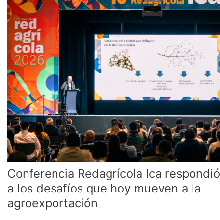
Ica
respondió
a
los
desafíos
que
hoy
mueven
a
la
agroexportación
Conferencia Redagrícola Ica respondió
a los desafíos que hoy mueven a la
agroexportación