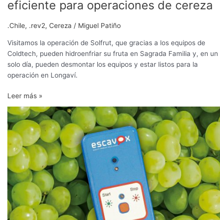
eficiente para operaciones de cereza
.Chile
,
.rev2
,
Cereza
/
Miguel Patiño
Visitamos la operación de Solfrut, que gracias a los equipos de
Coldtech, pueden hidroenfriar su fruta en Sagrada Familia y, en un
solo día, pueden desmontar los equipos y estar listos para la
operación en Longaví.
Leer más »
Escavox,
la
tecnología
que
lleva
la
visibilidad
del
tránsito
frutícola
a