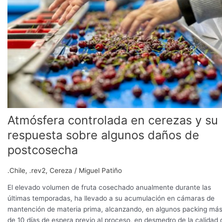
y
su
respuesta
sobre
algunos
daños
de
postcosecha
Atmósfera controlada en cerezas y su
respuesta sobre algunos daños de
postcosecha
.Chile
,
.rev2
,
Cereza
/
Miguel Patiño
El elevado volumen de fruta cosechado anualmente durante las
últimas temporadas, ha llevado a su acumulación en cámaras de
mantención de materia prima, alcanzando, en algunos packing má
de 10 días de espera previo al proceso, en desmedro de la calidad 