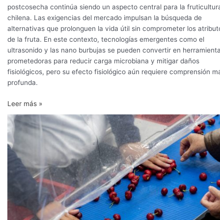
postcosecha continúa siendo un aspecto central para la fruticultur
chilena. Las exigencias del mercado impulsan la búsqueda de
alternativas que prolonguen la vida útil sin comprometer los atribut
de la fruta. En este contexto, tecnologías emergentes como el
ultrasonido y las nano burbujas se pueden convertir en herramient
prometedoras para reducir carga microbiana y mitigar daños
fisiológicos, pero su efecto fisiológico aún requiere comprensión m
profunda.
Leer más »
Nuevo
estándar
de
la
poscosecha
de
cerezas