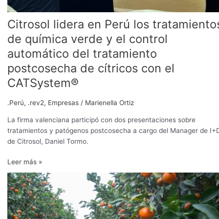
tratamiento
postcosecha
Citrosol lidera en Perú los tratamiento
de
cítricos
de química verde y el control
con
automático del tratamiento
el
postcosecha de cítricos con el
CATSystem®
CATSystem®
.Perú
,
.rev2
,
Empresas
/
Marienella Ortiz
La firma valenciana participó con dos presentaciones sobre
tratamientos y patógenos postcosecha a cargo del Manager de I+
de Citrosol, Daniel Tormo.
Leer más »
Industria
citrícola
se
reúne