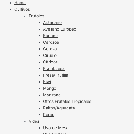
Home
Cultivos
Frutales
Arándano
Avellano Europeo
Banano
Carozos
Cereza
Ciruelo
Cítricos
Frambuesa
Fresa/Frutilla
Kiwi
Mango
Manzana
Otros Frutales Tropicales
Paltos/Aguacate
Peras
Vides
Uva de Mesa