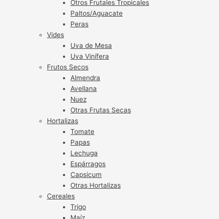
Otros Frutales Tropicales
Paltos/Aguacate
Peras
Vides
Uva de Mesa
Uva Vinífera
Frutos Secos
Almendra
Avellana
Nuez
Otras Frutas Secas
Hortalizas
Tomate
Papas
Lechuga
Espárragos
Capsicum
Otras Hortalizas
Cereales
Trigo
Maíz