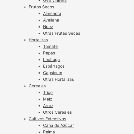
Uva Vinífera
Frutos Secos
Almendra
Avellana
Nuez
Otras Frutas Secas
Hortalizas
Tomate
Papas
Lechuga
Espárragos
Capsicum
Otras Hortalizas
Cereales
Trigo
Maíz
Arroz
Otros Cereales
Cultivos Extensivos
Caña de Azúcar
Palma