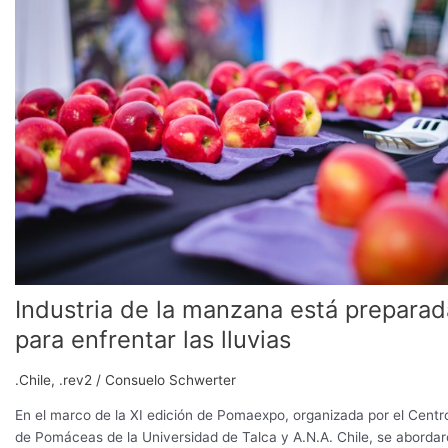
de
la
manzana
está
preparada
para
enfrentar
las
lluvias
Industria de la manzana está preparad
para enfrentar las lluvias
.Chile
,
.rev2
/
Consuelo Schwerter
En el marco de la XI edición de Pomaexpo, organizada por el Centr
de Pomáceas de la Universidad de Talca y A.N.A. Chile, se aborda