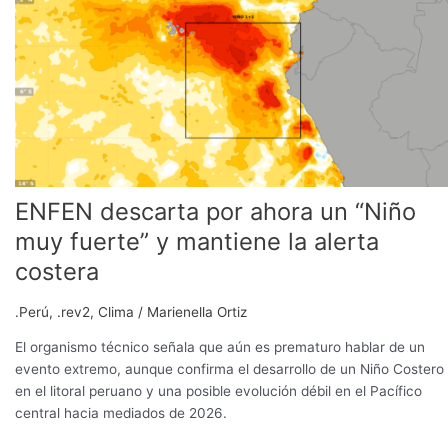
por
ahora
un
“Niño
muy
fuerte”
y
mantiene
la
ENFEN descarta por ahora un “Niño
alerta
costera
muy fuerte” y mantiene la alerta
costera
.Perú
,
.rev2
,
Clima
/
Marienella Ortiz
El organismo técnico señala que aún es prematuro hablar de un
evento extremo, aunque confirma el desarrollo de un Niño Costero
en el litoral peruano y una posible evolución débil en el Pacífico
central hacia mediados de 2026.