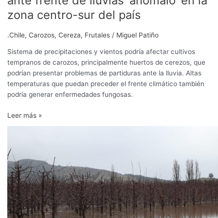
ante frente de lluvias ‘anómalo’ en la
país
zona centro-sur del país
.Chile
,
Carozos
,
Cereza
,
Frutales
/
Miguel Patiño
Sistema de precipitaciones y vientos podría afectar cultivos
tempranos de carozos, principalmente huertos de cerezos, que
podrían presentar problemas de partiduras ante la lluvia. Altas
temperaturas que puedan preceder el frente climático también
podría generar enfermedades fungosas.
Leer más »
Anegamiento
de
cerezos
y
otros
frutales:
consecuencias
y
remediación