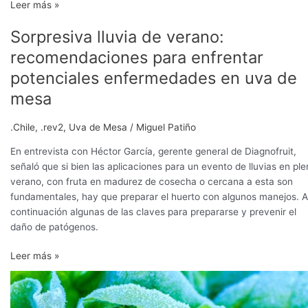
Leer más »
Sorpresiva
Sorpresiva lluvia de verano:
lluvia
recomendaciones para enfrentar
de
verano:
potenciales enfermedades en uva de
recomendaciones
mesa
para
enfrentar
.Chile
,
.rev2
,
Uva de Mesa
/
Miguel Patiño
potenciales
enfermedades
En entrevista con Héctor García, gerente general de Diagnofruit,
en
señaló que si bien las aplicaciones para un evento de lluvias en pl
uva
verano, con fruta en madurez de cosecha o cercana a esta son
de
fundamentales, hay que preparar el huerto con algunos manejos. A
mesa
continuación algunas de las claves para prepararse y prevenir el
daño de patógenos.
Leer más »
Chile
proyecta