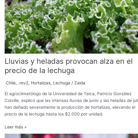
el
precio
de
la
lechuga
Lluvias y heladas provocan alza en el
precio de la lechuga
.Chile
,
.rev2
,
Hortalizas
,
Lechuga
/
Zaida
El agroclimatólogo de la Universidad de Talca, Patricio González
Colville, explicó que las intensas lluvias de junio y las heladas de jul
han dañado severamente la producción de hortalizas, elevando el
precio de la lechuga hasta los $2.000 por unidad.
Leer más »
Industria