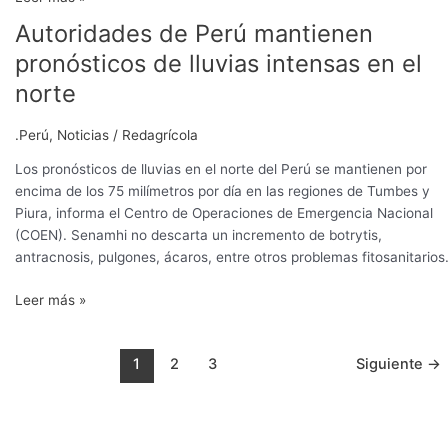
Autoridades de Perú mantienen
Autoridades
de
pronósticos de lluvias intensas en el
Perú
norte
mantienen
pronósticos
.Perú
,
Noticias
/
Redagrícola
de
lluvias
Los pronósticos de lluvias en el norte del Perú se mantienen por
intensas
encima de los 75 milímetros por día en las regiones de Tumbes y
en
Piura, informa el Centro de Operaciones de Emergencia Nacional
el
(COEN). Senamhi no descarta un incremento de botrytis,
norte
antracnosis, pulgones, ácaros, entre otros problemas fitosanitarios
Leer más »
1
2
3
Siguiente
→