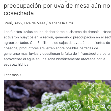
preocupación por uva de mesa aún no
cosechada
.Perú
,
.rev2
,
Uva de Mesa
/
Marienella Ortiz
Las fuertes lluvias en Ica desbordaron el sistema de drenaje urban
activaron huaycos en la región, generando preocupación en el sec
agroexportador. Con 5 millones de cajas de uva aún pendientes de
cosecha, productores advierten sobre posibles pérdidas de
generarse más lluvias y cuestionan la falta de infraestructura para
aprovechar el agua en una zona históricamente afectada por la
escasez hídrica.
Leer más »
Lluvias
y
heladas
provocan
alza
en