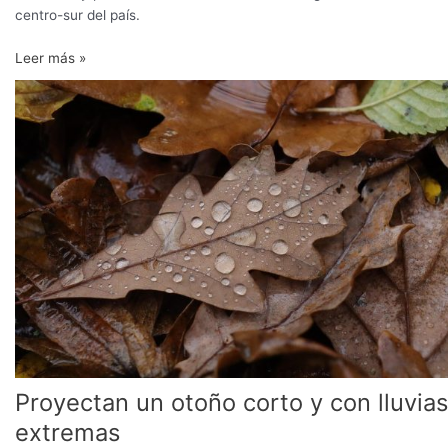
centro-sur del país.
Leer más »
Proyectan
un
otoño
corto
y
con
lluvias
extremas
Proyectan un otoño corto y con lluvias
extremas