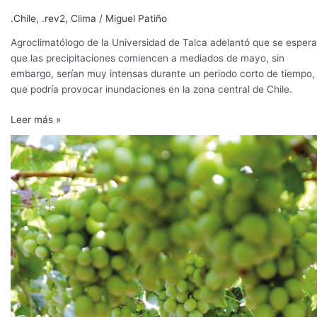
.Chile
,
.rev2
,
Clima
/
Miguel Patiño
Agroclimatólogo de la Universidad de Talca adelantó que se espera
que las precipitaciones comiencen a mediados de mayo, sin
embargo, serían muy intensas durante un periodo corto de tiempo, 
que podría provocar inundaciones en la zona central de Chile.
Leer más »
Fuertes
lluvias
en
Ica
generan
cierta
preocupación
por
uva
de
mesa
aún