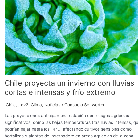
un
invierno
con
lluvias
cortas
e
intensas
y
frío
extremo
Chile proyecta un invierno con lluvias
cortas e intensas y frío extremo
.Chile
,
.rev2
,
Clima
,
Noticias
/
Consuelo Schwerter
Las proyecciones anticipan una estación con riesgos agrícolas
significativos, como las bajas temperaturas tras lluvias intensas, q
podrían bajar hasta los -4°C, afectando cultivos sensibles como
hortalizas y plantas de invernadero en áreas agrícolas de la zona