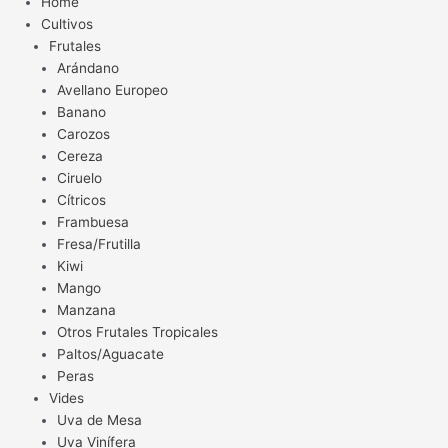
Home
Cultivos
Frutales
Arándano
Avellano Europeo
Banano
Carozos
Cereza
Ciruelo
Cítricos
Frambuesa
Fresa/Frutilla
Kiwi
Mango
Manzana
Otros Frutales Tropicales
Paltos/Aguacate
Peras
Vides
Uva de Mesa
Uva Vinífera