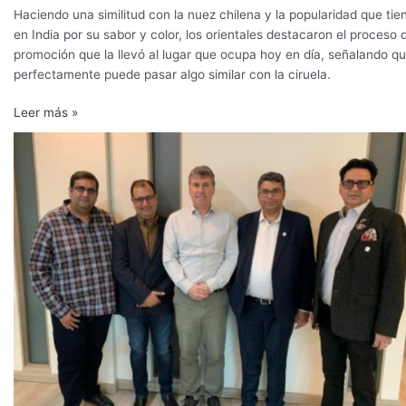
Haciendo una similitud con la nuez chilena y la popularidad que tie
en India por su sabor y color, los orientales destacaron el proceso 
promoción que la llevó al lugar que ocupa hoy en día, señalando q
perfectamente puede pasar algo similar con la ciruela.
Leer más »
Misión
comercial
de
la
India
llega
a
Chile
para
estrechar
lazos
en
el
mercado