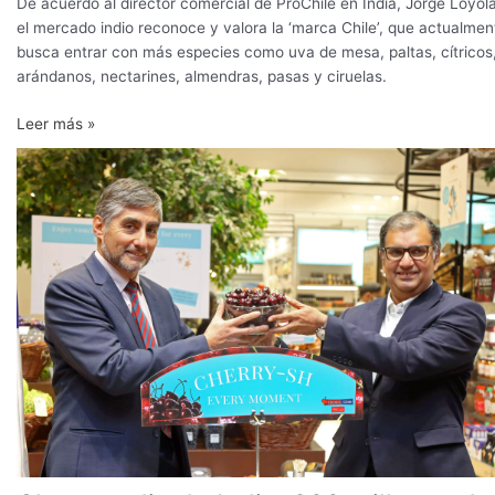
De acuerdo al director comercial de ProChile en India, Jorge Loyola
el mercado indio reconoce y valora la ‘marca Chile’, que actualmen
busca entrar con más especies como uva de mesa, paltas, cítricos
arándanos, nectarines, almendras, pasas y ciruelas.
Leer más »
Clase
media
de
India:
300
millones
de
oportunidades
para
la
cereza
chilena