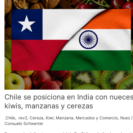
posiciona
en
India
con
nueces,
kiwis,
manzanas
y
cerezas
Chile se posiciona en India con nueces
kiwis, manzanas y cerezas
.Chile
,
.rev2
,
Cereza
,
Kiwi
,
Manzana
,
Mercados y Comercio
,
Nuez
/
Consuelo Schwerter