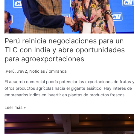
con
India
y
abre
oportunidades
para
Perú reinicia negociaciones para un
agroexportaciones
TLC con India y abre oportunidades
para agroexportaciones
.Perú
,
.rev2
,
Noticias
/
omiranda
El acuerdo comercial podría potenciar las exportaciones de frutas 
otros productos agrícolas hacia el gigante asiático. Hay interés de
empresarios indios en invertir en plantas de productos frescos.
Leer más »
Calidad
y
diversificación