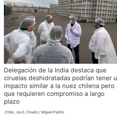
destaca
que
ciruelas
deshidratadas
podrían
tener
un
impacto
similar
a
la
nuez
Delegación de la India destaca que
chilena
pero
ciruelas deshidratadas podrían tener 
que
impacto similar a la nuez chilena pero
requieren
que requieren compromiso a largo
compromiso
a
plazo
largo
plazo
.Chile
,
.rev2
,
Ciruelo
/
Miguel Patiño