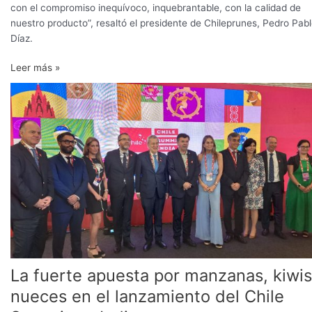
con el compromiso inequívoco, inquebrantable, con la calidad de
nuestro producto”, resaltó el presidente de Chileprunes, Pedro Pab
Díaz.
Leer más »
La
fuerte
apuesta
por
manzanas,
kiwis,
nueces
en
el
lanzamiento
del
Chile
La fuerte apuesta por manzanas, kiwis
Summit
en
nueces en el lanzamiento del Chile
India