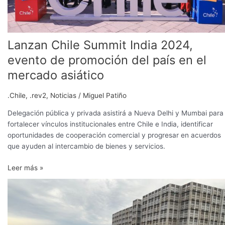
el
mercado
asiático
Lanzan Chile Summit India 2024,
evento de promoción del país en el
mercado asiático
.Chile
,
.rev2
,
Noticias
/
Miguel Patiño
Delegación pública y privada asistirá a Nueva Delhi y Mumbai para
fortalecer vínculos institucionales entre Chile e India, identificar
oportunidades de cooperación comercial y progresar en acuerdos
que ayuden al intercambio de bienes y servicios.
Leer más »
Delegación
de
la
India