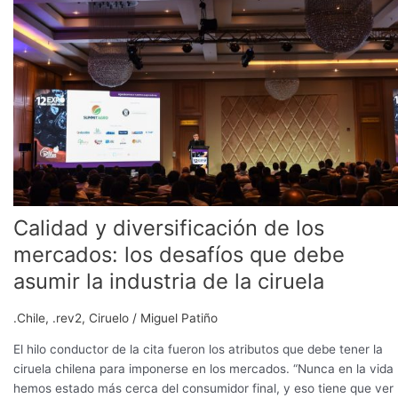
de
los
mercados:
los
desafíos
que
debe
asumir
la
industria
de
Calidad y diversificación de los
la
ciruela
mercados: los desafíos que debe
asumir la industria de la ciruela
.Chile
,
.rev2
,
Ciruelo
/
Miguel Patiño
El hilo conductor de la cita fueron los atributos que debe tener la
ciruela chilena para imponerse en los mercados. “Nunca en la vida
hemos estado más cerca del consumidor final, y eso tiene que ver