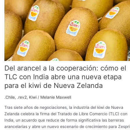
a
la
cooperación:
cómo
el
TLC
con
India
abre
una
Del arancel a la cooperación: cómo el
nueva
etapa
TLC con India abre una nueva etapa
para
para el kiwi de Nueva Zelanda
el
kiwi
.Chile
,
.rev2
,
Kiwi
/
Melanie Maxwell
de
Nueva
Tras siete años de negociaciones, la industria del kiwi de Nueva
Zelanda
Zelanda celebra la firma del Tratado de Libre Comercio (TLC) con
India, un acuerdo que reduce de forma significativa las barreras
arancelarias y abre un nuevo escenario de crecimiento para Zespri