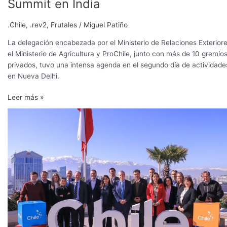
Summit en India
.Chile
,
.rev2
,
Frutales
/
Miguel Patiño
La delegación encabezada por el Ministerio de Relaciones Exteriore
el Ministerio de Agricultura y ProChile, junto con más de 10 gremio
privados, tuvo una intensa agenda en el segundo día de actividade
en Nueva Delhi.
Leer más »
Lanzan
Chile
Summit
India
2024,
evento
de
promoción
del
país
en