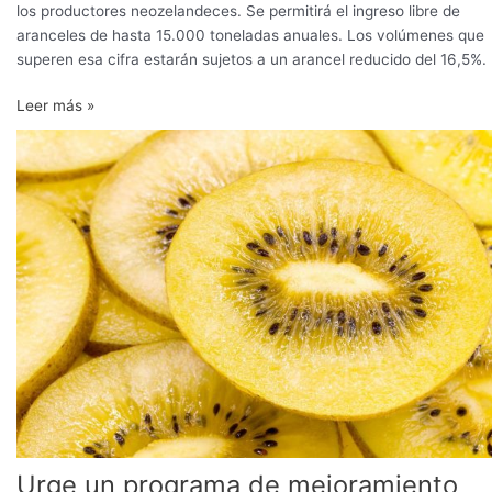
los productores neozelandeces. Se permitirá el ingreso libre de
aranceles de hasta 15.000 toneladas anuales. Los volúmenes que
superen esa cifra estarán sujetos a un arancel reducido del 16,5%.
Leer más »
Urge
un
programa
de
mejoramiento
genético
de
kiwi
amarillo
para
la
realidad
chilena
Urge un programa de mejoramiento