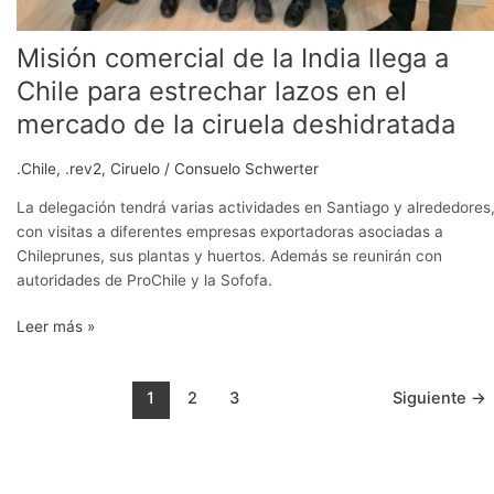
de
la
Misión comercial de la India llega a
ciruela
Chile para estrechar lazos en el
deshidratada
mercado de la ciruela deshidratada
.Chile
,
.rev2
,
Ciruelo
/
Consuelo Schwerter
La delegación tendrá varias actividades en Santiago y alrededores
con visitas a diferentes empresas exportadoras asociadas a
Chileprunes, sus plantas y huertos. Además se reunirán con
autoridades de ProChile y la Sofofa.
Leer más »
1
2
3
Siguiente
→