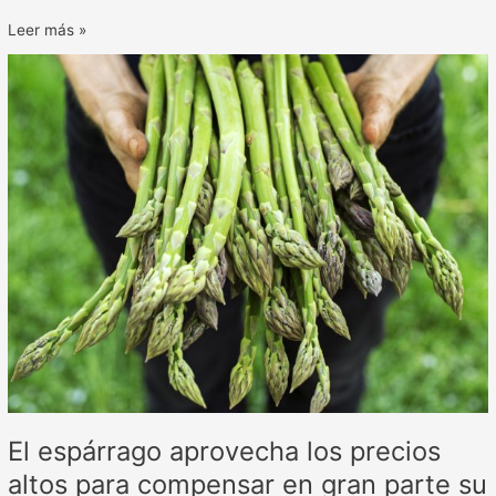
Leer más »
El
espárrago
aprovecha
los
precios
altos
para
compensar
en
gran
parte
su
alicaída
producción
El espárrago aprovecha los precios
altos para compensar en gran parte su