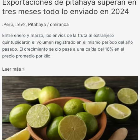
Exportaciones de pitahaya superan en
tres meses todo lo enviado en 2024
.Perú
,
.rev2
,
Pitahaya
/
omiranda
Entre enero y marzo, los envíos de la fruta al extranjero
quintuplicaron el volumen registrado en el mismo período del año
pasado. El crecimiento se dio pese a una caída del 16% en el
precio promedio por kilo.
Leer más »
Envíos
de
limón
se
recuperaron
en
el
2024
y