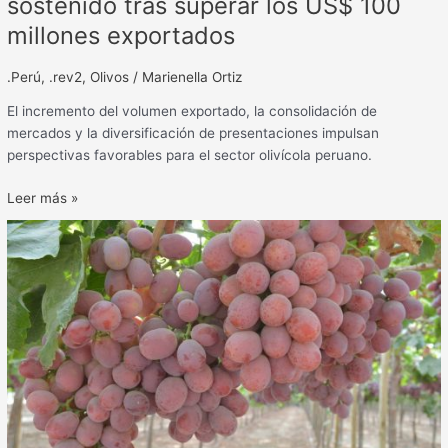
sostenido tras superar los US$ 100
crecimiento
millones exportados
sostenido
tras
.Perú
,
.rev2
,
Olivos
/
Marienella Ortiz
superar
los
El incremento del volumen exportado, la consolidación de
US$
mercados y la diversificación de presentaciones impulsan
100
perspectivas favorables para el sector olivícola peruano.
millones
exportados
Leer más »
Exportación
de
uva
peruana
supera
por
primera
vez
los
US$