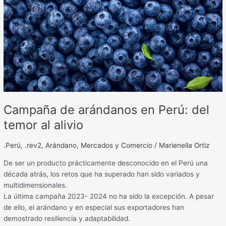
del
temor
al
alivio
Campaña de arándanos en Perú: del
temor al alivio
.Perú
,
.rev2
,
Arándano
,
Mercados y Comercio
/
Marienella Ortiz
De ser un producto prácticamente desconocido en el Perú una
década atrás, los retos que ha superado han sido variados y
multidimensionales.
La última campaña 2023- 2024 no ha sido la excepción. A pesar
de ello, el arándano y en especial sus exportadores han
demostrado resiliencia y adaptabilidad.