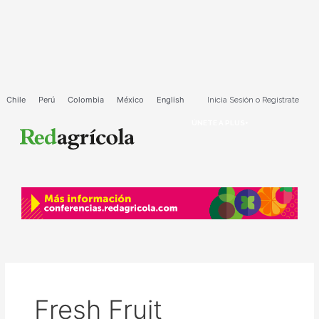
Ir
Paginación
al
de
contenido
entradas
Chile
Perú
Colombia
México
English
Inicia Sesión o Registrate
ÚNETE A PLUS+
Fresh Fruit