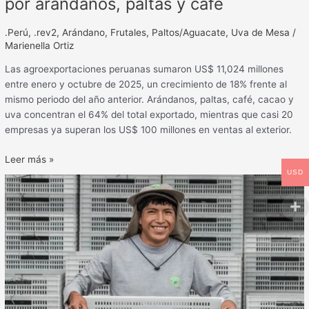
por arándanos, paltas y café
.Perú
,
.rev2
,
Arándano
,
Frutales
,
Paltos/Aguacate
,
Uva de Mesa
/
Marienella Ortiz
Las agroexportaciones peruanas sumaron US$ 11,024 millones
entre enero y octubre de 2025, un crecimiento de 18% frente al
mismo periodo del año anterior. Arándanos, paltas, café, cacao y
uva concentran el 64% del total exportado, mientras que casi 20
empresas ya superan los US$ 100 millones en ventas al exterior.
Leer más »
USD
Arándano
peruano:
récord
de
volúmenes,
pero
precios
en
caída