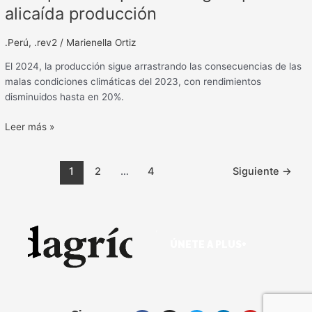
alicaída producción
.Perú
,
.rev2
/
Marienella Ortiz
El 2024, la producción sigue arrastrando las consecuencias de las
malas condiciones climáticas del 2023, con rendimientos
disminuidos hasta en 20%.
Leer más »
1
2
…
4
Siguiente
→
ÚNETE A PLUS+
F
I
T
L
Y
S