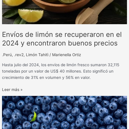
encontraron
buenos
precios
Envíos de limón se recuperaron en el
2024 y encontraron buenos precios
.Perú
,
.rev2
,
Limón Tahitì
/
Marienella Ortiz
Hasta julio del 2024, los envíos de limón fresco sumaron 32,115
toneladas por un valor de US$ 40 millones. Esto significó un
crecimiento de 31% en volumen y 56% en valor.
Leer más »
Campaña
de
arándanos
en
Perú: