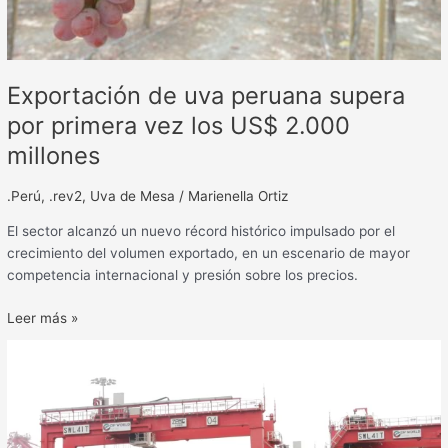
2.000
millones
Exportación de uva peruana supera
por primera vez los US$ 2.000
millones
.Perú
,
.rev2
,
Uva de Mesa
/
Marienella Ortiz
El sector alcanzó un nuevo récord histórico impulsado por el
crecimiento del volumen exportado, en un escenario de mayor
competencia internacional y presión sobre los precios.
Leer más »
Agroexportaciones
peruanas
cierran
el
año