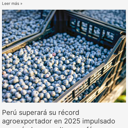
Leer más »
Perú
superará
su
récord
agroexportador
en
2025
impulsado
por
arándanos,
paltas
y
café
Perú superará su récord
agroexportador en 2025 impulsado