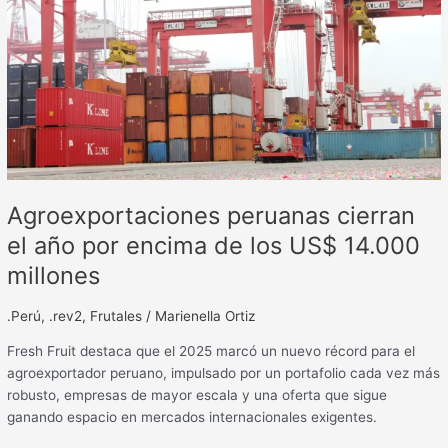
por
encima
de
los
US$
14.000
millones
Agroexportaciones peruanas cierran
el año por encima de los US$ 14.000
millones
.Perú
,
.rev2
,
Frutales
/
Marienella Ortiz
Fresh Fruit destaca que el 2025 marcó un nuevo récord para el
agroexportador peruano, impulsado por un portafolio cada vez más
robusto, empresas de mayor escala y una oferta que sigue
ganando espacio en mercados internacionales exigentes.