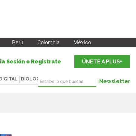
Perú
Colombia
México
cia Sesión o Registrate
ÚNETE A PLUS+
DIGITAL
BIOLOGICALS
Newsletter