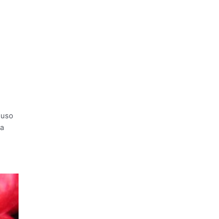
 uso
la