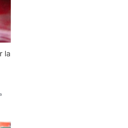
r la
a