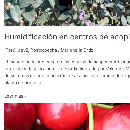
Humidificación en centros de acop
.Perú
,
.rev2
,
Postcosecha
/
Marienella Ortiz
El manejo de la humedad en los centros de acopio podría marca
arrugada y deshidratada. Un estudio liderado por Valentina Ve
de sistemas de humidificación de alta presión como estrategi
planta de proceso.
Leer más »
La
batalla
contra
la