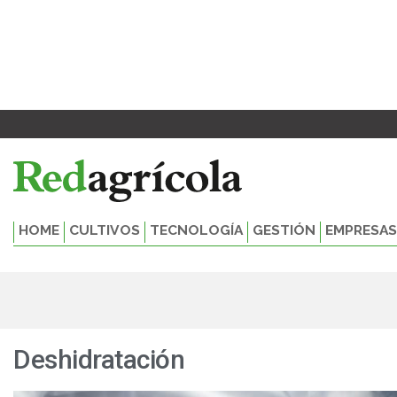
Ir
Paginación
al
de
contenido
entradas
HOME
CULTIVOS
TECNOLOGÍA
GESTIÓN
EMPRESAS
Deshidratación