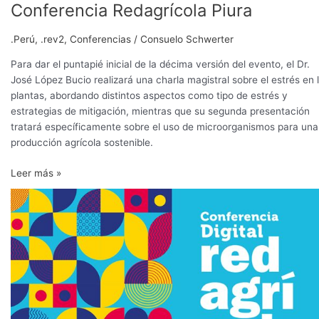
Conferencia Redagrícola Piura
.Perú
,
.rev2
,
Conferencias
/
Consuelo Schwerter
Para dar el puntapié inicial de la décima versión del evento, el Dr.
José López Bucio realizará una charla magistral sobre el estrés en 
plantas, abordando distintos aspectos como tipo de estrés y
estrategias de mitigación, mientras que su segunda presentación
tratará específicamente sobre el uso de microorganismos para una
producción agrícola sostenible.
Leer más »
Presente
de
la
uva
de
mesa
y
perspectivas