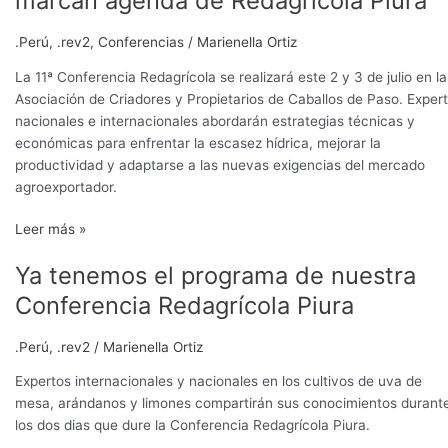
marcan agenda de Redagrícola Piura
.Perú
,
.rev2
,
Conferencias
/
Marienella Ortiz
La 11ª Conferencia Redagrícola se realizará este 2 y 3 de julio en la
Asociación de Criadores y Propietarios de Caballos de Paso. Exper
nacionales e internacionales abordarán estrategias técnicas y
económicas para enfrentar la escasez hídrica, mejorar la
productividad y adaptarse a las nuevas exigencias del mercado
agroexportador.
Leer más »
Ya
Ya tenemos el programa de nuestra
tenemos
Conferencia Redagrícola Piura
el
programa
.Perú
,
.rev2
/
Marienella Ortiz
de
nuestra
Expertos internacionales y nacionales en los cultivos de uva de
Conferencia
mesa, arándanos y limones compartirán sus conocimientos durant
Redagrícola
los dos dias que dure la Conferencia Redagrícola Piura.
Piura