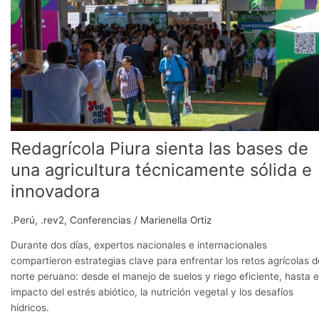
las
bases
de
una
agricultura
técnicamente
sólida
e
innovadora
Redagrícola Piura sienta las bases de
una agricultura técnicamente sólida e
innovadora
.Perú
,
.rev2
,
Conferencias
/
Marienella Ortiz
Durante dos días, expertos nacionales e internacionales
compartieron estrategias clave para enfrentar los retos agrícolas d
norte peruano: desde el manejo de suelos y riego eficiente, hasta e
impacto del estrés abiótico, la nutrición vegetal y los desafíos
hídricos.