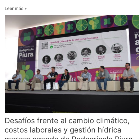
Leer más »
Desafíos
frente
al
cambio
climático,
costos
laborales
y
gestión
hídrica
marcan
agenda
de
Redagrícola
Piura
Desafíos frente al cambio climático,
costos laborales y gestión hídrica