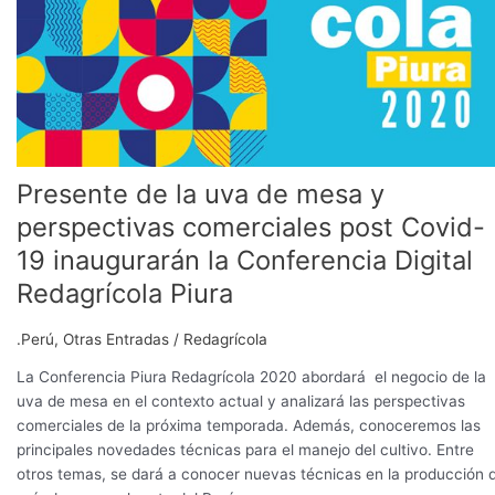
comerciales
post
Covid-
19
inaugurarán
la
Conferencia
Digital
Presente de la uva de mesa y
Redagrícola
perspectivas comerciales post Covid-
Piura
19 inaugurarán la Conferencia Digital
Redagrícola Piura
.Perú
,
Otras Entradas
/
Redagrícola
La Conferencia Piura Redagrícola 2020 abordará el negocio de la
uva de mesa en el contexto actual y analizará las perspectivas
comerciales de la próxima temporada. Además, conoceremos las
principales novedades técnicas para el manejo del cultivo. Entre
otros temas, se dará a conocer nuevas técnicas en la producción 