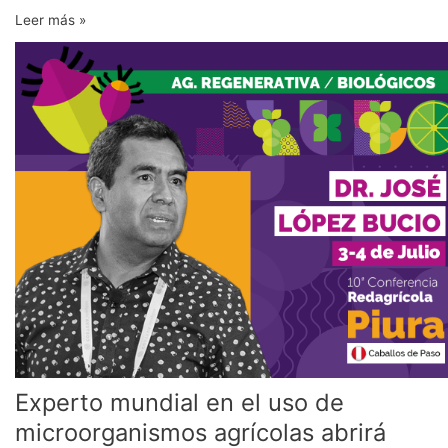
Leer más »
Experto
mundial
en
el
uso
de
microorganismos
agrícolas
abrirá
Conferencia
Redagrícola
Piura
Experto mundial en el uso de
microorganismos agrícolas abrirá