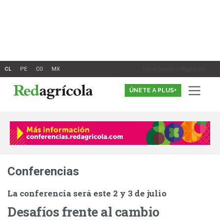
Ir
al
contenido
Inicia Sesión o Registrate
ÚNETE A PLUS+
Conferencias
La conferencia será este 2 y 3 de julio
Desafíos frente al cambio