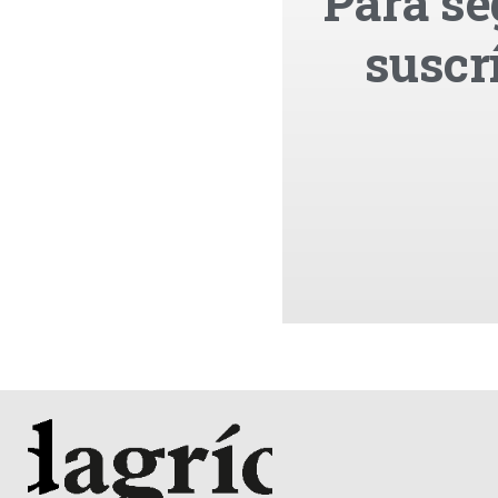
Para se
suscr