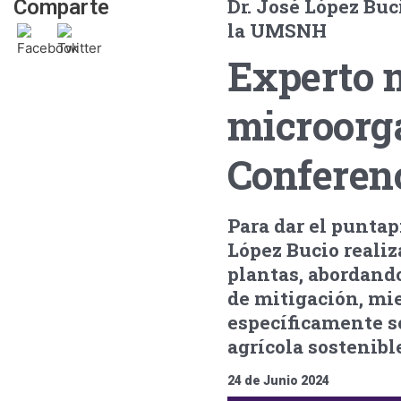
Dr. José López Bu
Comparte
la UMSNH
Experto m
microorg
Conferenc
Para dar el puntapi
López Bucio realiz
plantas, abordando
de mitigación, mi
específicamente s
agrícola sostenibl
24 de Junio 2024