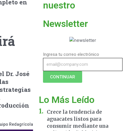
mpleto en
nuestro
Newsletter
irá
Ingresa tu correo electrónico
l Dr. José
CONTINUAR
las
strategias
á
Lo Más Leído
roducción
Crece la tendencia de
aguacates listos para
uipo Redagrícola
consumir mediante una