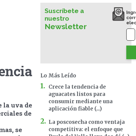
Suscríbete a
Ingr
nuestro
cor
ele
Newsletter
encia
Lo Más Leído
Crece la tendencia de
aguacates listos para
consumir mediante una
 la uva de
aplicación fiable (...)
rciales de
La poscosecha como ventaja
mas, se
competitiva: el enfoque que