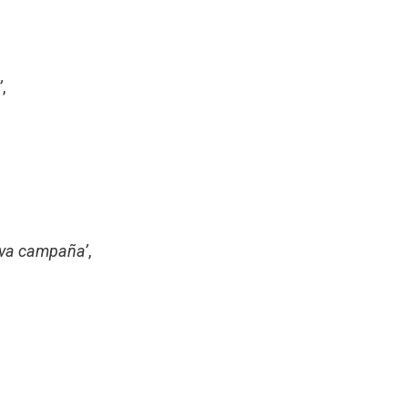
’
,
ueva campaña’
,