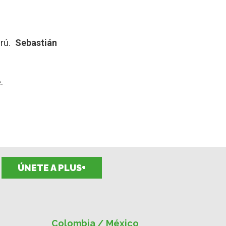
erú.
Sebastián
.
ÚNETE A PLUS+
Colombia / México