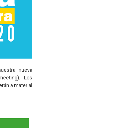
nuestra nueva
meeting). Los
erán a material