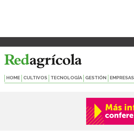
Ir
Paginación
al
de
contenido
entradas
HOME
CULTIVOS
TECNOLOGÍA
GESTIÓN
EMPRESAS