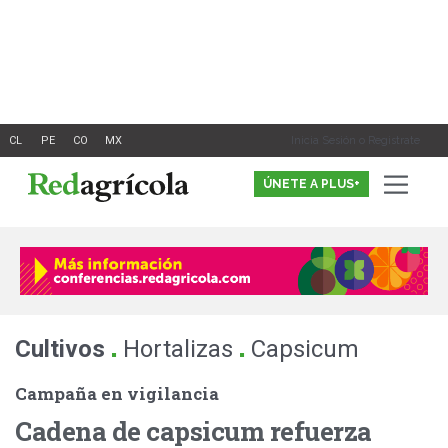
Ir
al
contenido
Inicia Sesión o Registrate
ÚNETE A PLUS+
.
.
Cultivos
Hortalizas
Capsicum
Campaña en vigilancia
Cadena de capsicum refuerza