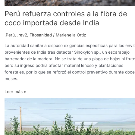
Perú refuerza controles a la fibra de
coco importada desde India
.Perú
,
.rev2
,
Fitosanidad
/
Marienella Ortiz
La autoridad sanitaria dispuso exigencias específicas para los enví
provenientes de India tras detectar Sinoxylon sp., un escarabajo
barrenador de la madera. No se trata de una plaga de hojas ni fruto
pero su ingreso podría afectar material leñoso y plantaciones
forestales, por lo que se reforzó el control preventivo durante doce
meses.
Leer más »
Arándano
en
macetas
será
el
foco