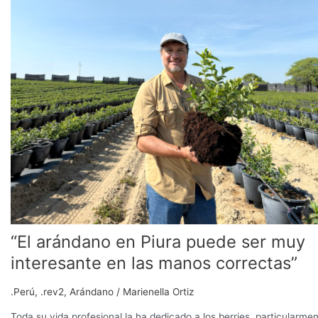
en
Piura
puede
ser
muy
interesante
en
las
manos
correctas”
“El arándano en Piura puede ser muy
interesante en las manos correctas”
.Perú
,
.rev2
,
Arándano
/
Marienella Ortiz
Toda su vida profesional la ha dedicado a los berries, particularme