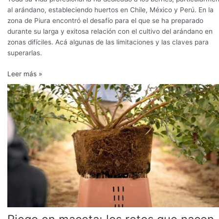
al arándano, estableciendo huertos en Chile, México y Perú. En la
zona de Piura encontró el desafío para el que se ha preparado
durante su larga y exitosa relación con el cultivo del arándano en
zonas difíciles. Acá algunas de las limitaciones y las claves para
superarlas.
Leer más »
Riego
en
maceta:
los
retos
que
nacen
con
el
sustrato