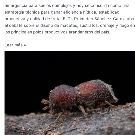
emergencia para suelos complejos y hoy se consolida como una
estrategia técnica para ganar eficiencia hídrica, estabilidad
productiva y calidad de fruta. El Dr. Prometeo Sánchez-García abr
el debate sobre el diseño de macetas, sustratos, drenaje y riego en
los principales polos productivos arandaneros del país.
Leer más »
Perú
refuerza
controles
a
la
fibra
de
coco
importada
desde
India