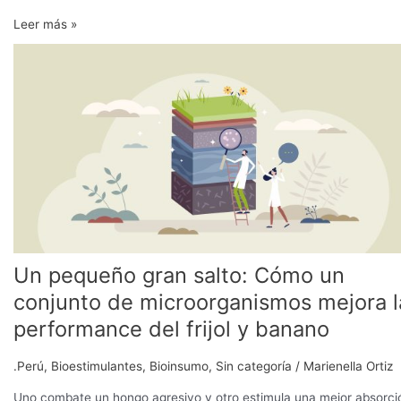
Leer más »
Un
pequeño
gran
salto:
Cómo
un
conjunto
de
microorganismos
mejora
la
performance
Un pequeño gran salto: Cómo un
del
conjunto de microorganismos mejora l
frijol
performance del frijol y banano
y
banano
.Perú
,
Bioestimulantes
,
Bioinsumo
,
Sin categoría
/
Marienella Ortiz
Uno combate un hongo agresivo y otro estimula una mejor absorci