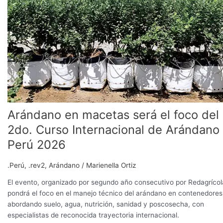
del
2do.
Curso
Internacional
de
Arándano
Perú
2026
Arándano en macetas será el foco del
2do. Curso Internacional de Arándano
Perú 2026
.Perú
,
.rev2
,
Arándano
/
Marienella Ortiz
El evento, organizado por segundo año consecutivo por Redagrícol
pondrá el foco en el manejo técnico del arándano en contenedores
abordando suelo, agua, nutrición, sanidad y poscosecha, con
especialistas de reconocida trayectoria internacional.