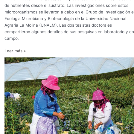
de nutrientes desde el sustrato. Las investigaciones sobre estos
microorganismos se llevaron a cabo en el Grupo de Investigación 
Ecología Microbiana y Biotecnología de la Universidad Nacional
Agraria La Molina (UNALM). Las dos tesistas doctorales
compartieron algunos detalles de sus pesquisas en laboratorio y en
campo.
Leer más »
Athos
y
el
potencial
del
arándano
en
las
alturas
del
Perú