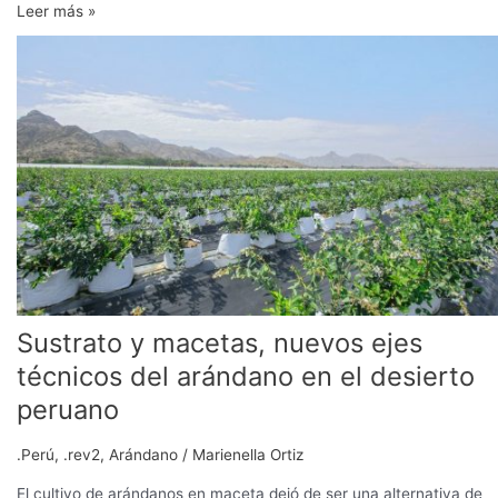
Leer más »
Sustrato
y
macetas,
nuevos
ejes
técnicos
del
arándano
en
el
desierto
peruano
Sustrato y macetas, nuevos ejes
técnicos del arándano en el desierto
peruano
.Perú
,
.rev2
,
Arándano
/
Marienella Ortiz
El cultivo de arándanos en maceta dejó de ser una alternativa de