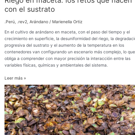
Riego en maceta: los retos que nacen
con el sustrato
.Perú
,
.rev2
,
Arándano
/
Marienella Ortiz
En el cultivo de arándano en maceta, con el paso del tiempo y el
crecimiento en superficie, la desuniformidad del riego, la degradac
progresiva del sustrato y el aumento de la temperatura en los
contenedores van configurando un escenario más complejo, lo que
obliga a comprender con mayor precisión la interacción entre las
variables físicas, químicas y ambientales del sistema.
Leer más »
Del
sustrato
importado
predominante
a
una
industria
local