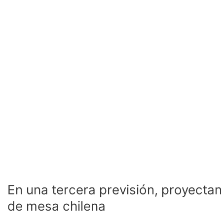
mesa
chilena
En una tercera previsión, proyecta
de mesa chilena