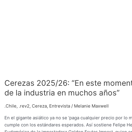
Cerezas 2025/26: “En este moment
de la industria en muchos años”
.Chile
,
.rev2
,
Cereza
,
Entrevista
/
Melanie Maxwell
En el gigante asiático ya no se ‘paga cualquier precio por lo 
cumple con los estándares esperados. Así sostiene Felipe He
Sudamérica de la importadora Golden Frutas Import, quien en