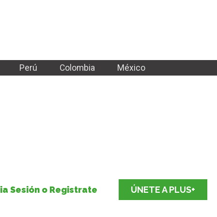
Perú
Colombia
México
cia Sesión o Registrate
ÚNETE A PLUS+