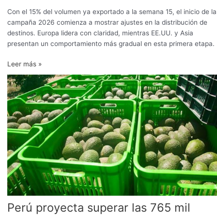
Con el 15% del volumen ya exportado a la semana 15, el inicio de la
campaña 2026 comienza a mostrar ajustes en la distribución de
destinos. Europa lidera con claridad, mientras EE.UU. y Asia
presentan un comportamiento más gradual en esta primera etapa.
Leer más »
Perú
proyecta
superar
las
765
mil
toneladas
exportadas
de
palta
en
2026
Perú proyecta superar las 765 mil