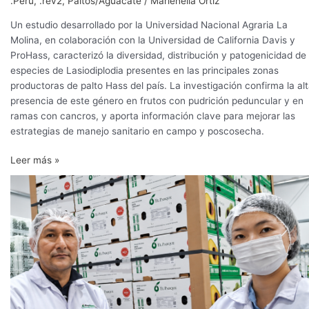
.Perú
,
.rev2
,
Paltos/Aguacate
/
Marienella Ortiz
Un estudio desarrollado por la Universidad Nacional Agraria La
Molina, en colaboración con la Universidad de California Davis y
ProHass, caracterizó la diversidad, distribución y patogenicidad de
especies de Lasiodiplodia presentes en las principales zonas
productoras de palto Hass del país. La investigación confirma la al
presencia de este género en frutos con pudrición peduncular y en
ramas con cancros, y aporta información clave para mejorar las
estrategias de manejo sanitario en campo y poscosecha.
Leer más »
Corea
del
Sur
autoriza
el
inicio
de
los
envíos