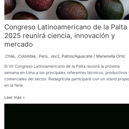
Congreso Latinoamericano de la Palta
2025 reunirá ciencia, innovación y
mercado
.Chile
,
.Colombia
,
.Perú
,
.rev2
,
Paltos/Aguacate
/
Marienella Ortiz
El VII Congreso Latinoamericano de la Palta reunirá la próxima
semana en Lima a los principales referentes técnicos, productivos 
comerciales del sector. Redagrícola participará con un stand propi
en la feria.
Leer más »
La
maduración
como
un