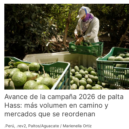
Avance
de
la
campaña
2026
de
palta
Hass:
más
volumen
en
camino
y
mercados
Avance de la campaña 2026 de palta
que
se
Hass: más volumen en camino y
reordenan
mercados que se reordenan
.Perú
,
.rev2
,
Paltos/Aguacate
/
Marienella Ortiz