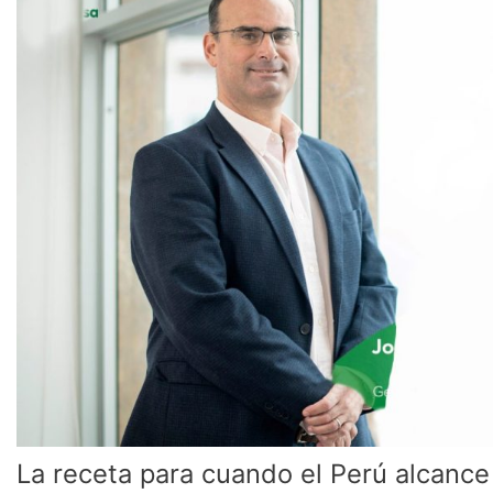
alcance
el
millón
de
toneladas
exportadas
La receta para cuando el Perú alcance