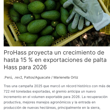
hasta
15
%
en
exportaciones
de
palta
Hass
para
ProHass proyecta un crecimiento de
2026
hasta 15 % en exportaciones de palta
Hass para 2026
.Perú
,
.rev2
,
Paltos/Aguacate
/
Marienella Ortiz
Tras una campaña 2025 que marcó un récord histórico con más d
722 mil toneladas exportadas, el gremio anticipa un nuevo
incremento en el volumen exportable para 2026. La recuperación
productiva, mejores manejos agronómicos y la entrada en
producción de nuevas hectáreas, principalmente en la sierra,