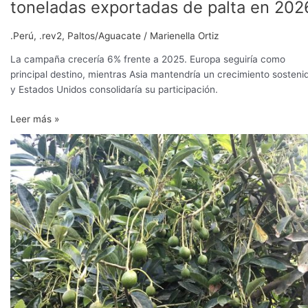
toneladas exportadas de palta en 202
.Perú
,
.rev2
,
Paltos/Aguacate
/
Marienella Ortiz
La campaña crecería 6% frente a 2025. Europa seguiría como
principal destino, mientras Asia mantendría un crecimiento sosteni
y Estados Unidos consolidaría su participación.
Leer más »
Exportaciones
de
palta
Hass
peruana
crecerían
7%
en
campaña
2026