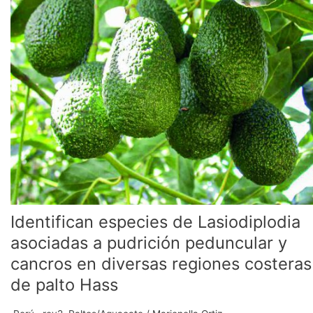
de
Lasiodiplodia
asociadas
a
pudrición
peduncular
y
cancros
en
diversas
regiones
costeras
de
palto
Identifican especies de Lasiodiplodia
Hass
asociadas a pudrición peduncular y
cancros en diversas regiones costeras
de palto Hass