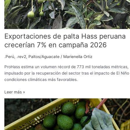
Exportaciones de palta Hass peruana
crecerían 7% en campaña 2026
.Perú
,
.rev2
,
Paltos/Aguacate
/
Marienella Ortiz
ProHass estima un volumen récord de 773 mil toneladas métricas,
impulsado por la recuperación del sector tras el impacto de El Niño
condiciones climáticas más favorables.
Leer más »
ProHass
proyecta
un
crecimiento
de