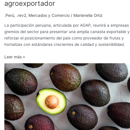
agroexportador
.Perú
,
.rev2
,
Mercados y Comercio
/
Marienella Ortiz
La participación peruana, articulada por AGAP, reunirá a empresas
gremios del sector para presentar una amplia canasta exportable y
reforzar el posicionamiento del país como proveedor de frutas y
hortalizas con estándares crecientes de calidad y sostenibilidad.
Leer más »
Congreso
Latinoamericano
de
la
Palta
2025
reunirá
ciencia,
innovación
y
mercado