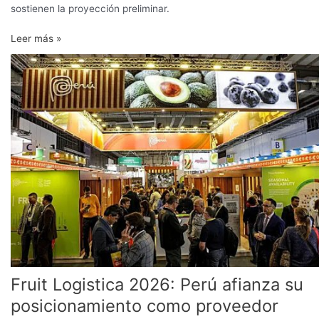
sostienen la proyección preliminar.
Leer más »
Fruit
Logistica
2026:
Perú
afianza
su
posicionamiento
como
proveedor
agroexportador
Fruit Logistica 2026: Perú afianza su
posicionamiento como proveedor