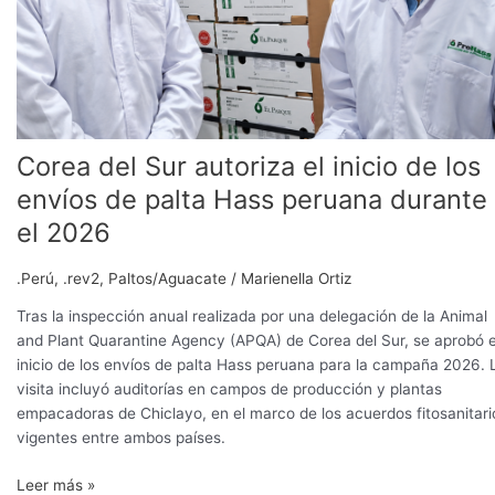
de
palta
Hass
peruana
durante
el
Corea del Sur autoriza el inicio de los
2026
envíos de palta Hass peruana durante
el 2026
.Perú
,
.rev2
,
Paltos/Aguacate
/
Marienella Ortiz
Tras la inspección anual realizada por una delegación de la Animal
and Plant Quarantine Agency (APQA) de Corea del Sur, se aprobó e
inicio de los envíos de palta Hass peruana para la campaña 2026. 
visita incluyó auditorías en campos de producción y plantas
empacadoras de Chiclayo, en el marco de los acuerdos fitosanitari
vigentes entre ambos países.
Leer más »