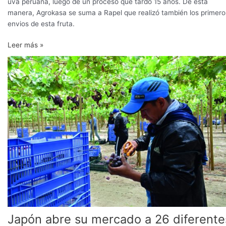
uva peruana, luego de un proceso que tardó 15 años. De esta
manera, Agrokasa se suma a Rapel que realizó también los primero
envios de esta fruta.
Leer más »
Japón
abre
su
mercado
a
26
diferentes
variedades
de
uva
de
mesa
peruana
Japón abre su mercado a 26 diferente