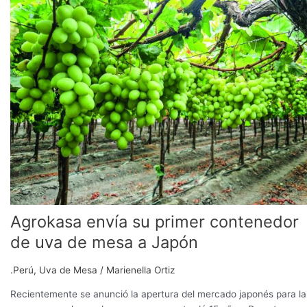
su
primer
contenedor
de
uva
de
mesa
a
Japón
Agrokasa envía su primer contenedor
de uva de mesa a Japón
.Perú
,
Uva de Mesa
/
Marienella Ortiz
Recientemente se anunció la apertura del mercado japonés para la