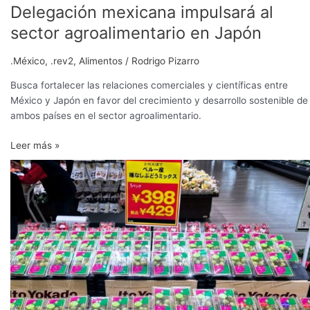
Delegación mexicana impulsará al
sector agroalimentario en Japón
.México
,
.rev2
,
Alimentos
/
Rodrigo Pizarro
Busca fortalecer las relaciones comerciales y científicas entre
México y Japón en favor del crecimiento y desarrollo sostenible de
ambos países en el sector agroalimentario.
Leer más »
Consumidores
de
Tokio
degustaron
uvas
peruanas
en
reconocido
supermercado
japonés