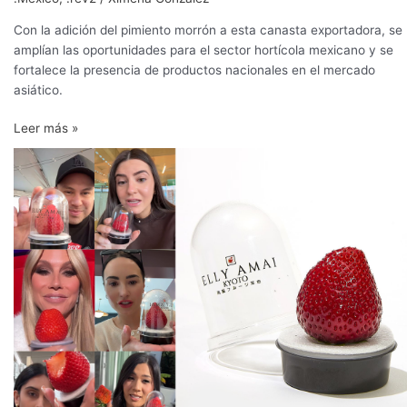
Con la adición del pimiento morrón a esta canasta exportadora, se
amplían las oportunidades para el sector hortícola mexicano y se
fortalece la presencia de productos nacionales en el mercado
asiático.
Leer más »
La
fresa
de
US$20
que
enloquece
a
TikTok:
¿delicia
‘gourmet’
o
puro
‘hype’?