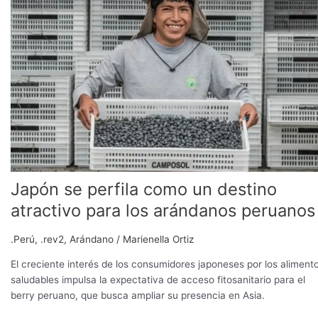
perfila
como
un
destino
atractivo
para
los
arándanos
peruanos
Japón se perfila como un destino
atractivo para los arándanos peruanos
.Perú
,
.rev2
,
Arándano
/
Marienella Ortiz
El creciente interés de los consumidores japoneses por los aliment
saludables impulsa la expectativa de acceso fitosanitario para el
berry peruano, que busca ampliar su presencia en Asia.