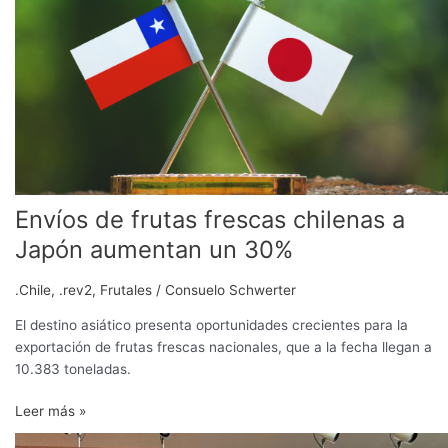
chilenas
a
Japón
aumentan
un
30%
Envíos de frutas frescas chilenas a
Japón aumentan un 30%
.Chile
,
.rev2
,
Frutales
/
Consuelo Schwerter
El destino asiático presenta oportunidades crecientes para la
exportación de frutas frescas nacionales, que a la fecha llegan a
10.383 toneladas.
Leer más »
México