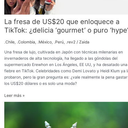
La fresa de US$20 que enloquece a
TikTok: ¿delicia ‘gourmet’ o puro ‘hype
.Chile
,
.Colombia
,
.México
,
.Perú
,
.rev2
/
Zaida
Una fresa de lujo, cultivada en Japón con técnicas milenarias en
invernaderos de alta tecnología, ha llegado a las góndolas del
supermercado Erewhon en Los Ángeles, EE UU, y ha desatado una
fiebre en TikTok. Celebridades como Demi Lovato y Heidi Klum ya l
probaron, pero la gran pregunta es: ¿vale realmente la pena gastar
los US$20 dólares o es solo una moda?
Leer más »
Envíos
de
frutas
frescas