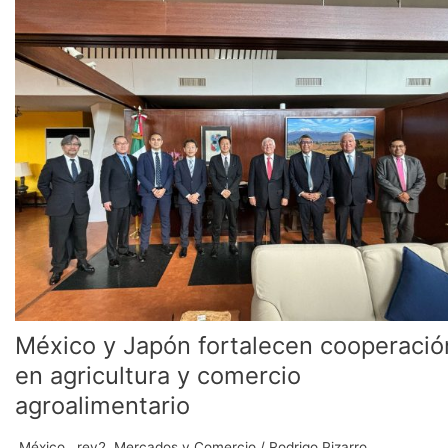
y
Japón
fortalecen
cooperación
en
agricultura
y
comercio
agroalimentario
México y Japón fortalecen cooperació
en agricultura y comercio
agroalimentario
.México
,
.rev2
,
Mercados y Comercio
/
Rodrigo Pizarro