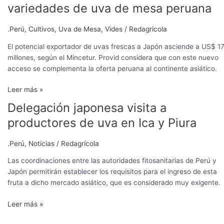
variedades de uva de mesa peruana
.Perú
,
Cultivos
,
Uva de Mesa
,
Vides
/
Redagrícola
El potencial exportador de uvas frescas a Japón asciende a US$ 1
millones, según el Mincetur. Provid considera que con este nuevo
acceso se complementa la oferta peruana al continente asiático.
Leer más »
Delegación japonesa visita a
Delegación
japonesa
productores de uva en Ica y Piura
visita
a
.Perú
,
Noticias
/
Redagrícola
productores
de
Las coordinaciones entre las autoridades fitosanitarias de Perú y
uva
Japón permitirán establecer los requisitos para el ingreso de esta
en
fruta a dicho mercado asiático, que es considerado muy exigente.
Ica
Leer más »
y
Piura