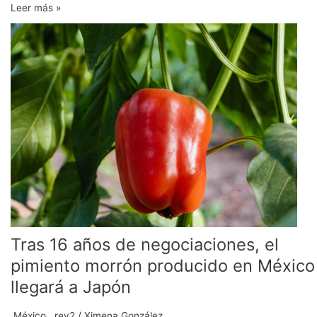
Leer más »
Tras
16
años
de
negociaciones,
el
pimiento
morrón
producido
en
México
llegará
a
Japón
Tras 16 años de negociaciones, el
pimiento morrón producido en México
llegará a Japón
.México
,
.rev2
/
Ximena González