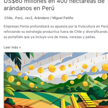
US$60 millones en 400 hectáreas de
arándanos en Perú
.Chile
,
.Perú
,
.rev2
,
Arándano
/
Miguel Patiño
Empresas Penta profundizará su apuesta por la fruticultura en Perú
reforzando su estrategia productiva fuera de Chile y diversificando
su portafolio que ya incluye uva de mesa, cerezas y paltas.
Leer más »
La
inversión
extranjera
mantiene
su
apuesta
por
el
agro
colombiano
de