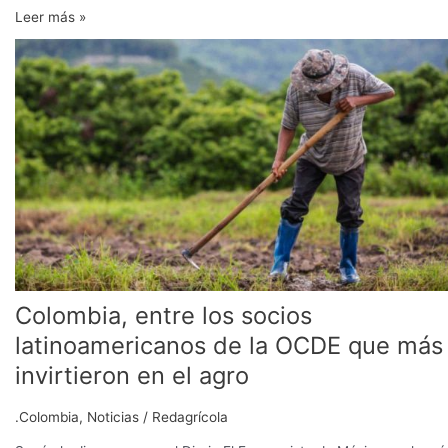
Leer más »
Colombia,
entre
los
socios
latinoamericanos
de
la
OCDE
que
más
invirtieron
en
Colombia, entre los socios
el
agro
latinoamericanos de la OCDE que más
invirtieron en el agro
.Colombia
,
Noticias
/
Redagrícola