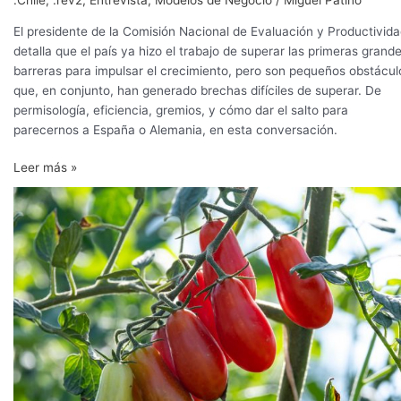
.Chile
,
.rev2
,
Entrevista
,
Modelos de Negocio
/
Miguel Patiño
El presidente de la Comisión Nacional de Evaluación y Productivid
detalla que el país ya hizo el trabajo de superar las primeras grand
barreras para impulsar el crecimiento, pero son pequeños obstácul
que, en conjunto, han generado brechas difíciles de superar. De
permisología, eficiencia, gremios, y cómo dar el salto para
parecernos a España o Alemania, en esta conversación.
Leer más »
Tomate
industrial,
las
claves
de
un
cultivo
en
alza