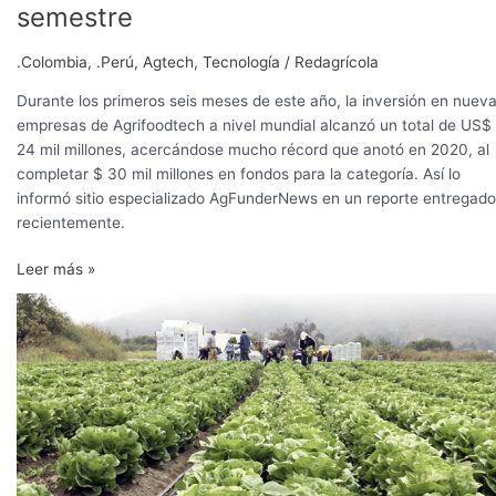
semestre
.Colombia
,
.Perú
,
Agtech
,
Tecnología
/
Redagrícola
Durante los primeros seis meses de este año, la inversión en nuev
empresas de Agrifoodtech a nivel mundial alcanzó un total de US$
24 mil millones, acercándose mucho récord que anotó en 2020, al
completar $ 30 mil millones en fondos para la categoría. Así lo
informó sitio especializado AgFunderNews en un reporte entregado
recientemente.
Leer más »
Inversores
de
la
industria
de
la
alimentación
ponen