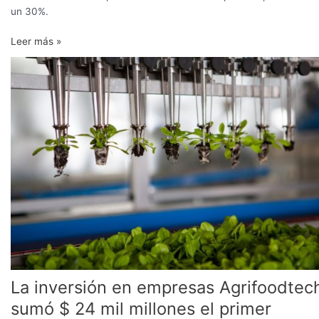
un 30%.
Leer más »
La
inversión
en
empresas
Agrifoodtech
sumó
$
24
mil
millones
el
primer
semestre
La inversión en empresas Agrifoodtec
sumó $ 24 mil millones el primer