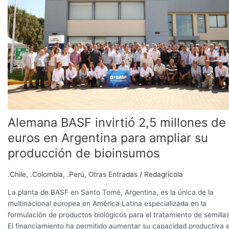
millones
de
euros
en
Argentina
para
ampliar
su
producción
de
Alemana BASF invirtió 2,5 millones de
bioinsumos
euros en Argentina para ampliar su
producción de bioinsumos
.Chile
,
.Colombia
,
.Perú
,
Otras Entradas
/
Redagrícola
La planta de BASF en Santo Tomé, Argentina, es la única de la
multinacional europea en América Latina especializada en la
formulación de productos biológicos para el tratamiento de semillas
El financiamiento ha permitido aumentar su capacidad productiva 