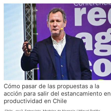
Cómo
pasar
de
las
propuestas
a
la
acción
para
salir
del
estancamiento
en
productividad
en
Cómo pasar de las propuestas a la
Chile
acción para salir del estancamiento en
productividad en Chile