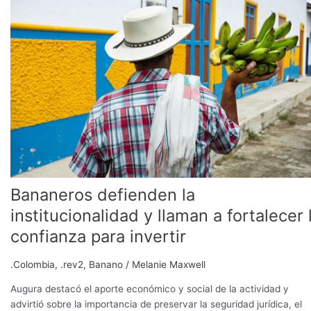
la
institucionalidad
y
llaman
a
fortalecer
la
confianza
para
invertir
Bananeros defienden la
institucionalidad y llaman a fortalecer 
confianza para invertir
.Colombia
,
.rev2
,
Banano
/
Melanie Maxwell
Augura destacó el aporte económico y social de la actividad y
advirtió sobre la importancia de preservar la seguridad jurídica, el