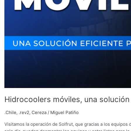
Hidrocoolers móviles, una solución
.Chile
,
.rev2
,
Cereza
/
Miguel Patiño
Visitamos la operación de Solfrut, que gracias a los equipos 