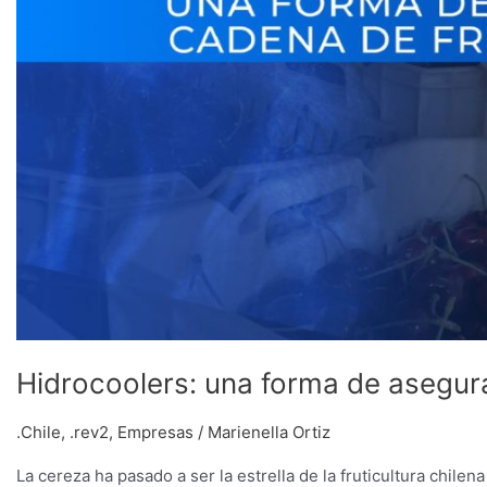
Hidrocoolers: una forma de asegura
.Chile
,
.rev2
,
Empresas
/
Marienella Ortiz
La cereza ha pasado a ser la estrella de la fruticultura chile