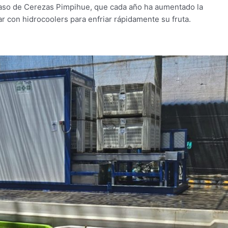
caso de Cerezas Pimpihue, que cada año ha aumentado la
r con hidrocoolers para enfriar rápidamente su fruta.