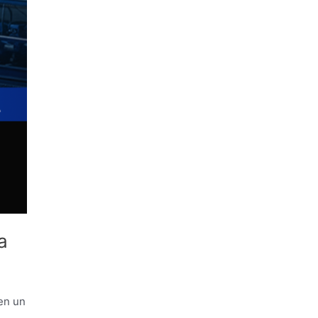
a
 en un