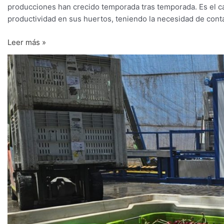
producciones han crecido temporada tras temporada. Es el 
productividad en sus huertos, teniendo la necesidad de conta
Leer más »
Hidrocoolers
hacen
la
diferencia
en
calidad
de
las
cerezas