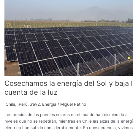
energía
del
Sol
y
baja
la
cuenta
de
la
luz
Cosechamos la energía del Sol y baja 
cuenta de la luz
.Chile
,
.Perú
,
.rev2
,
Energía
/
Miguel Patiño
Los precios de los paneles solares en el mundo han disminuido a
niveles que no se repetirán, mientras en Chile las alzas de la energ
eléctrica han subido considerablemente. En consecuencia, vivimos