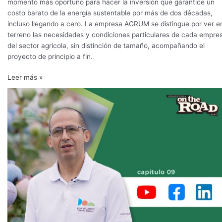
momento más oportuno para hacer la inversión que garantice un
costo barato de la energía sustentable por más de dos décadas,
incluso llegando a cero. La empresa AGRUM se distingue por ver e
terreno las necesidades y condiciones particulares de cada empre
del sector agrícola, sin distinción de tamaño, acompañando el
proyecto de principio a fin.
Leer más »
Don
Ricardo:
Sostenibilidad
que
trasciende
el
campo