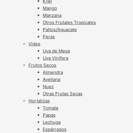
Kiwi
Mango
Manzana
Otros Frutales Tropicales
Paltos/Aguacate
Peras
Vides
Uva de Mesa
Uva Vinífera
Frutos Secos
Almendra
Avellana
Nuez
Otras Frutas Secas
Hortalizas
Tomate
Papas
Lechuga
Espárragos