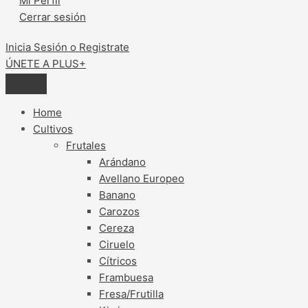
Mi Perfil
principales
Cerrar sesión
mercados
Inicia Sesión o Registrate
ÚNETE A PLUS+
Home
Cultivos
Frutales
Arándano
Avellano Europeo
Banano
Carozos
Cereza
Ciruelo
Cítricos
Frambuesa
Fresa/Frutilla