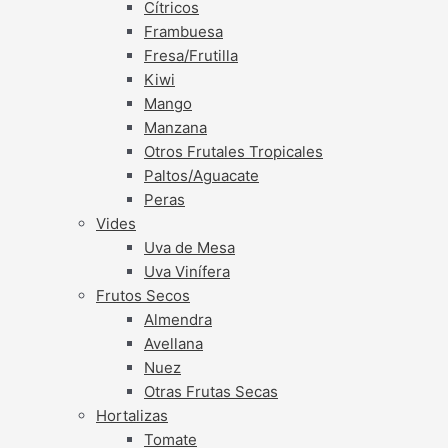
Cítricos
Frambuesa
Fresa/Frutilla
Kiwi
Mango
Manzana
Otros Frutales Tropicales
Paltos/Aguacate
Peras
Vides
Uva de Mesa
Uva Vinífera
Frutos Secos
Almendra
Avellana
Nuez
Otras Frutas Secas
Hortalizas
Tomate