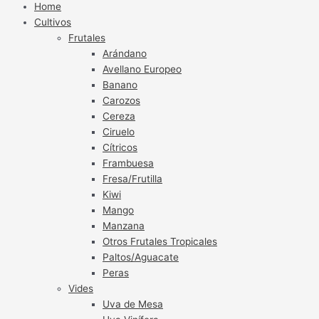
Home
Cultivos
Frutales
Arándano
Avellano Europeo
Banano
Carozos
Cereza
Ciruelo
Cítricos
Frambuesa
Fresa/Frutilla
Kiwi
Mango
Manzana
Otros Frutales Tropicales
Paltos/Aguacate
Peras
Vides
Uva de Mesa