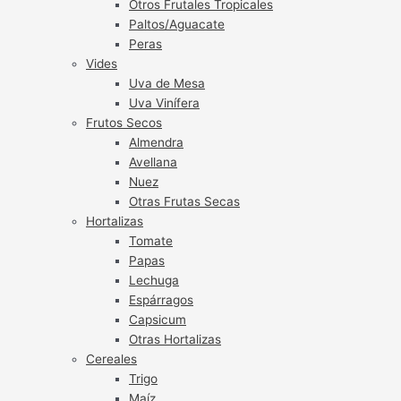
Otros Frutales Tropicales
Paltos/Aguacate
Peras
Vides
Uva de Mesa
Uva Vinífera
Frutos Secos
Almendra
Avellana
Nuez
Otras Frutas Secas
Hortalizas
Tomate
Papas
Lechuga
Espárragos
Capsicum
Otras Hortalizas
Cereales
Trigo
Maíz