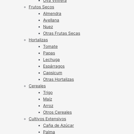
Uva Vinífera
Frutos Secos
Almendra
Avellana
Nuez
Otras Frutas Secas
Hortalizas
Tomate
Papas
Lechuga
Espárragos
Capsicum
Otras Hortalizas
Cereales
Trigo
Maíz
Arroz
Otros Cereales
Cultivos Extensivos
Caña de Azúcar
Palma