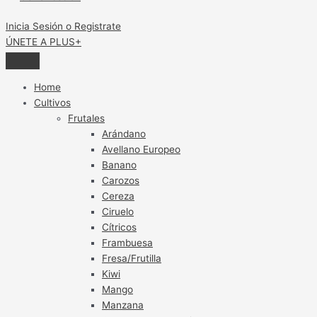
sido
Blue
Inicia Sesión o Registrate
Madeira,
ÚNETE A PLUS+
Blue
Manila
y
Home
Blue
Cultivos
Maldiva”
Frutales
Arándano
Avellano Europeo
Banano
Carozos
Cereza
Ciruelo
Cítricos
Frambuesa
Fresa/Frutilla
Kiwi
Mango
Manzana