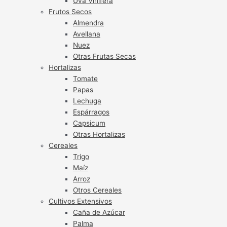
Uva Vinífera
Frutos Secos
Almendra
Avellana
Nuez
Otras Frutas Secas
Hortalizas
Tomate
Papas
Lechuga
Espárragos
Capsicum
Otras Hortalizas
Cereales
Trigo
Maíz
Arroz
Otros Cereales
Cultivos Extensivos
Caña de Azúcar
Palma