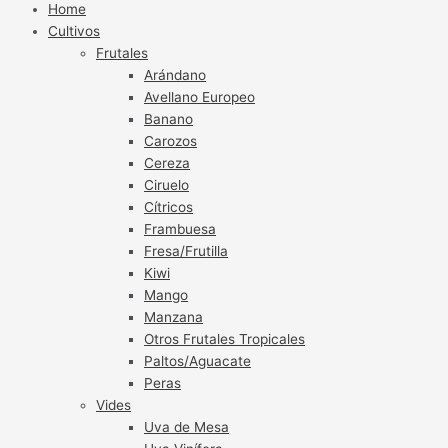
Home
Cultivos
Frutales
Arándano
Avellano Europeo
Banano
Carozos
Cereza
Ciruelo
Cítricos
Frambuesa
Fresa/Frutilla
Kiwi
Mango
Manzana
Otros Frutales Tropicales
Paltos/Aguacate
Peras
Vides
Uva de Mesa