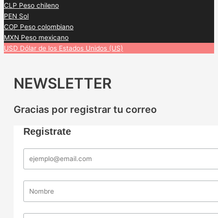
CLP
Peso chileno
PEN
Sol
COP
Peso colombiano
MXN
Peso mexicano
USD
Dólar de los Estados Unidos (US)
NEWSLETTER
Gracias por registrar tu correo
Registrate