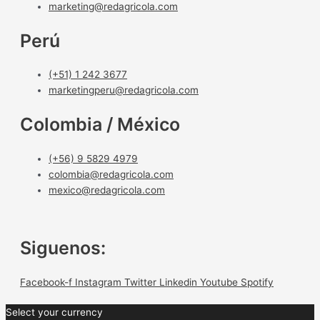
marketing@redagricola.com
Perú
(+51) 1 242 3677
marketingperu@redagricola.com
Colombia / México
(+56) 9 5829 4979
colombia@redagricola.com
mexico@redagricola.com
Siguenos:
Facebook-f
Instagram
Twitter
Linkedin
Youtube
Spotify
Select your currency