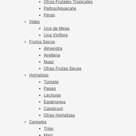
Otros Frutales Tropicales
Paltos/Aguacate
Peras
Vides
Uva de Mesa
Uva Vinífera
Frutos Secos
Almendra
Avellana
Nuez
Otras Frutas Secas
Hortalizas
Tomate
Papas
Lechuga
Espárragos
Capsicum
Otras Hortalizas
Cereales
Trigo
Maíz