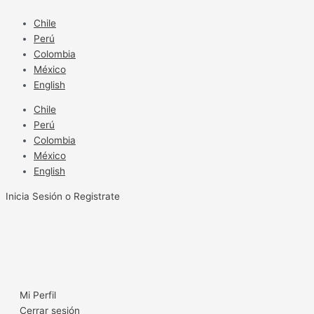
Ir
al
Chile
contenido
Perú
Colombia
México
English
Chile
Perú
Colombia
México
English
Inicia Sesión o Registrate
Mi Perfil
Cerrar sesión