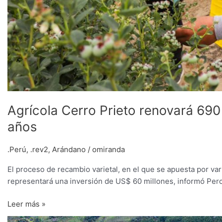
Agrícola Cerro Prieto renovará 69
años
.Perú
,
.rev2
,
Arándano
/
omiranda
El proceso de recambio varietal, en el que se apuesta por va
representará una inversión de US$ 60 millones, informó Per
Leer más »
Hacia