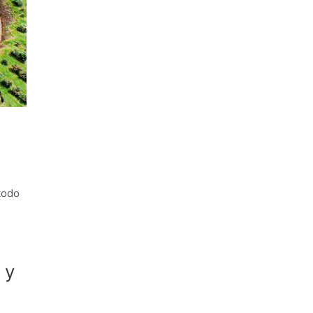
todo
 y