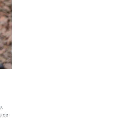
as
a de