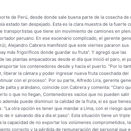
 norte de Perú, desde donde sale buena parte de la cosecha de 
 estado tan despejado. Esta es la clara muestra de la fuerte cr
 de transportistas que tiene sin movimiento de camiones en plen
ortador peruano. En ese escenario complicado, el gerente gene
rú), Alejandro Cabrera manifestó que este viernes pararon sus
ay más frigoríficos donde guardar su fruta”. Y agregó que las
de las plantas empacadoras desde el día que inició el paro, el 
nsportar los contenedores desde y hacia el puerto. “Por lo tant
, liberar la cámara y poder ingresar nueva fruta cosechada del
inuar con el proceso”. Por su parte, Alfredo Lira, gerente gene
e palta y arándano, coincide con Cabrera y comenta: “Claro que
erto o que no llegan, Contenedores vacíos que no pueden salir 
 además puede disminuir la calidad de la fruta, si es que tiene
e. “La otra opción es tener que mandar a Lima, con el riesgo qu
de ir salvando día a día el paso”. Esta situación tiene un triple
ca la capacidad de no exportar los volúmenes comprometidos, la
ento correcto y la pérdida de remuneración del personal que e