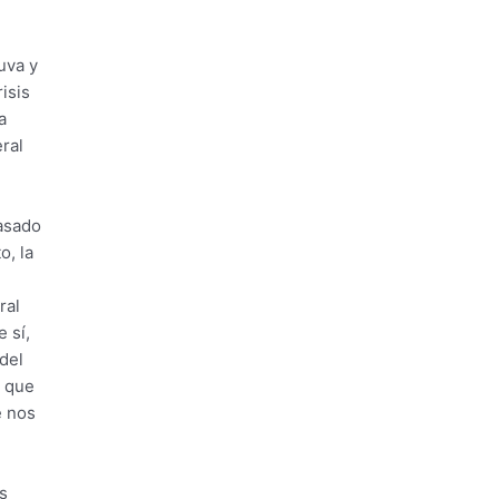
uva y
isis
a
ral
pasado
o, la
ral
 sí,
del
s que
e nos
s