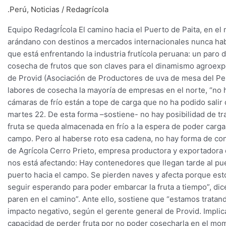
de
.Perú
,
Noticias
/
Redagrícola
carga
tiene
Equipo RedagrÍcola El camino hacia el Puerto de Paita, en el
a
arándano con destinos a mercados internacionales nunca había
tope
que está enfrentando la industria frutícola peruana: un paro
las
cosecha de frutos que son claves para el dinamismo agroexp
cámaras
de Provid (Asociación de Productores de uva de mesa del Pe
de
labores de cosecha la mayoría de empresas en el norte, “no h
frío
cámaras de frío están a tope de carga que no ha podido salir 
en
martes 22. De esta forma –sostiene- no hay posibilidad de tra
el
fruta se queda almacenada en frío a la espera de poder cargar
norte
campo. Pero al haberse roto esa cadena, no hay forma de cont
y
de Agrícola Cerro Prieto, empresa productora y exportadora d
obliga
nos está afectando: Hay contenedores que llegan tarde al pu
a
puerto hacia el campo. Se pierden naves y afecta porque esto
suspender
seguir esperando para poder embarcar la fruta a tiempo”, dic
los
paren en el camino”. Ante ello, sostiene que “estamos tratando 
trabajos
impacto negativo, según el gerente general de Provid. Impli
en
capacidad de perder fruta por no poder cosecharla en el mom