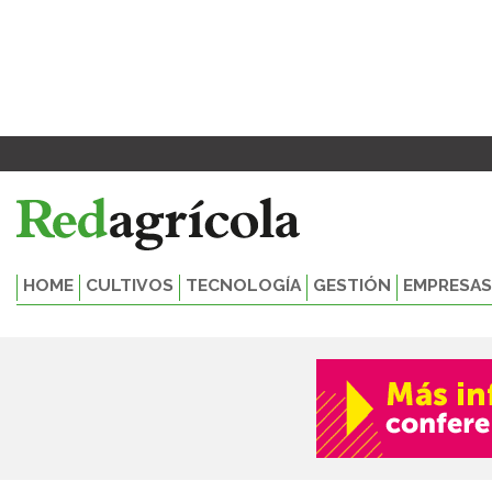
Ir
Paginación
al
de
contenido
entradas
HOME
CULTIVOS
TECNOLOGÍA
GESTIÓN
EMPRESAS