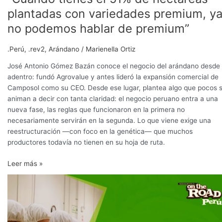
plantadas con variedades premium, y
no podemos hablar de premium”
.Perú
,
.rev2
,
Arándano
/
Marienella Ortiz
José Antonio Gómez Bazán conoce el negocio del arándano desde
adentro: fundó Agrovalue y antes lideró la expansión comercial de
Camposol como su CEO. Desde ese lugar, plantea algo que pocos 
animan a decir con tanta claridad: el negocio peruano entra a una
nueva fase, las reglas que funcionaron en la primera no
necesariamente servirán en la segunda. Lo que viene exige una
reestructuración —con foco en la genética— que muchos
productores todavía no tienen en su hoja de ruta.
Leer más »
Camposol:
innovación
y
congelados