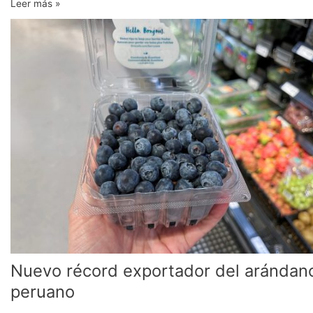
Leer más »
Nuevo
récord
exportador
del
arándano
peruano
Nuevo récord exportador del arándan
peruano