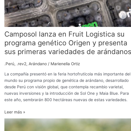
y
presenta
sus
primeras
variedades
Camposol lanza en Fruit Logistica su
de
arándanos
programa genético Origen y presenta
sus primeras variedades de arándano
.Perú
,
.rev2
,
Arándano
/
Marienella Ortiz
La compañía presentó en la feria hortofrutícola más importante del
mundo su programa propio de genética de arándano, desarrollado
desde Perú con visión global, que contempla recambio varietal,
nuevas inversiones y la introducción de Sol One y Maia Blue. Para
este año, sembrarán 800 hectáreas nuevas de estas variedades.
Leer más »
Camposol
transforma