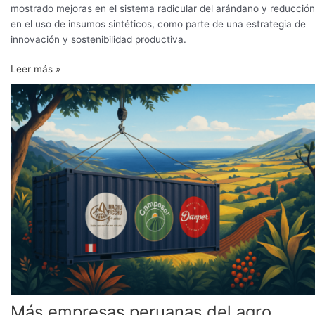
mostrado mejoras en el sistema radicular del arándano y reducción
en el uso de insumos sintéticos, como parte de una estrategia de
innovación y sostenibilidad productiva.
Leer más »
Más
empresas
peruanas
del
agro
superan
la
barrera
de
los
US$
100
millones
Más empresas peruanas del agro