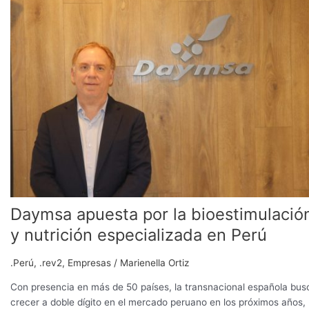
apuesta
por
la
bioestimulación
y
nutrición
especializada
en
Perú
Daymsa apuesta por la bioestimulació
y nutrición especializada en Perú
.Perú
,
.rev2
,
Empresas
/
Marienella Ortiz
Con presencia en más de 50 países, la transnacional española bus
crecer a doble dígito en el mercado peruano en los próximos años,