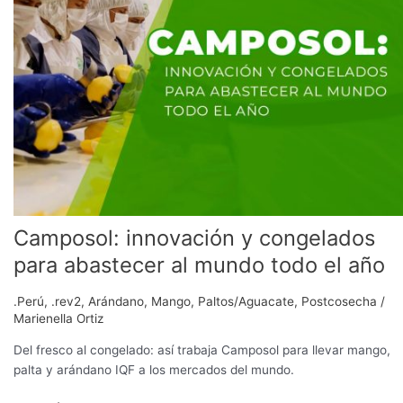
para
abastecer
al
mundo
todo
el
año
Camposol: innovación y congelados
para abastecer al mundo todo el año
.Perú
,
.rev2
,
Arándano
,
Mango
,
Paltos/Aguacate
,
Postcosecha
/
Marienella Ortiz
Del fresco al congelado: así trabaja Camposol para llevar mango,
palta y arándano IQF a los mercados del mundo.