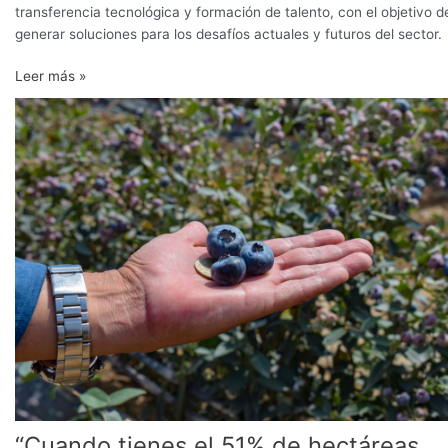
transferencia tecnológica y formación de talento, con el objetivo d
generar soluciones para los desafíos actuales y futuros del sector.
Leer más »
“Cuando
tienes
el
51%
de
hectáreas
plantadas
con
variedades
premium,
ya
no
podemos
hablar
de
premium”
“Cuando tienes el 51% de hectáreas