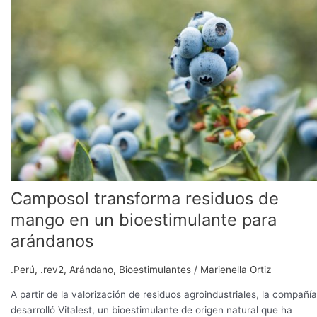
residuos
de
mango
en
un
bioestimulante
para
arándanos
Camposol transforma residuos de
mango en un bioestimulante para
arándanos
.Perú
,
.rev2
,
Arándano
,
Bioestimulantes
/
Marienella Ortiz
A partir de la valorización de residuos agroindustriales, la compañía
desarrolló Vitalest, un bioestimulante de origen natural que ha