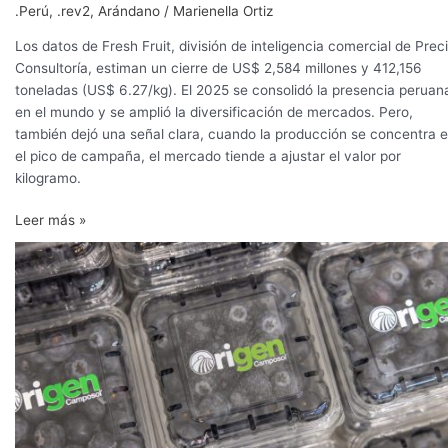
.Perú
,
.rev2
,
Arándano
/
Marienella Ortiz
Los datos de Fresh Fruit, división de inteligencia comercial de Prec
Consultoría, estiman un cierre de US$ 2,584 millones y 412,156
toneladas (US$ 6.27/kg). El 2025 se consolidó la presencia peruan
en el mundo y se amplió la diversificación de mercados. Pero,
también dejó una señal clara, cuando la producción se concentra 
el pico de campaña, el mercado tiende a ajustar el valor por
kilogramo.
Leer más »
Camposol
lanza
en
Fruit
Logistica
su
programa
genético
Origen