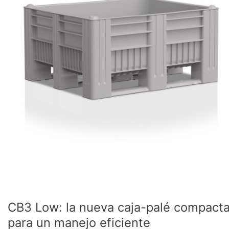
la
nueva
caja-
palé
compacta
para
un
manejo
eficiente
CB3 Low: la nueva caja-palé compact
para un manejo eficiente