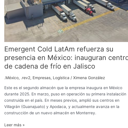
inauguran
centro
de
cadena
de
frío
en
Emergent Cold LatAm refuerza su
Jalisco
presencia en México: inauguran centr
de cadena de frío en Jalisco
.México
,
.rev2
,
Empresas
,
Logística
/
Ximena González
Este es el segundo almacén que la empresa inaugura en México
durante 2025. En marzo, puso en operación su primera instalación
construida en el país. En meses previos, amplió sus centros en
Villagrán (Guanajuato) y Apodaca, y actualmente avanza en la
construcción de un nuevo almacén en Monterrey.
Leer más »