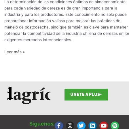
La determinación de las condiciones óptimas de almacenamiento
para cada variedad de cereza es de gran importancia para la
industria y para los productores. Este conocimiento no solo puede
proporcionar información valiosa para mejorar las prácticas de
manejo de postcosecha, sino que también es clave para mantener
potenciar la competitividad de la industria chilena de cerezas en lo
exigentes mercados internacionales.
Leer más »
ÚNETE A PLUS+
F
I
T
L
Y
S
a
n
w
i
o
p
Siguenos:
c
s
i
n
u
o