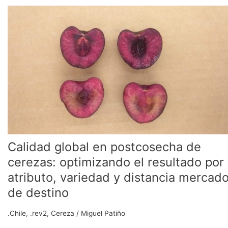
Calidad
global
en
postcosecha
de
cerezas:
optimizando
el
resultado
por
atributo,
variedad
Calidad global en postcosecha de
y
distancia
cerezas: optimizando el resultado por
mercado
atributo, variedad y distancia mercad
de
de destino
destino
.Chile
,
.rev2
,
Cereza
/
Miguel Patiño