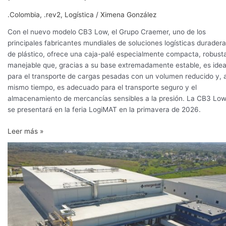
.Colombia
,
.rev2
,
Logística
/
Ximena González
Con el nuevo modelo CB3 Low, el Grupo Craemer, uno de los
principales fabricantes mundiales de soluciones logísticas durader
de plástico, ofrece una caja-palé especialmente compacta, robust
manejable que, gracias a su base extremadamente estable, es idea
para el transporte de cargas pesadas con un volumen reducido y, a
mismo tiempo, es adecuado para el transporte seguro y el
almacenamiento de mercancías sensibles a la presión. La CB3 Lo
se presentará en la feria LogiMAT en la primavera de 2026.
Leer más »
Emergent
Cold
LatAm
refuerza
su
presencia
en
México: