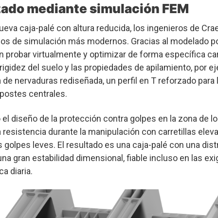
zado mediante simulación FEM
 nueva caja-palé con altura reducida, los ingenieros de Cr
dos de simulación más modernos. Gracias al modelado p
on probar virtualmente y optimizar de forma específica ca
gidez del suelo y las propiedades de apilamiento, por e
de nervaduras rediseñada, un perfil en T reforzado para l
 postes centrales.
l diseño de la protección contra golpes en la zona de los
 resistencia durante la manipulación con carretillas elev
 golpes leves. El resultado es una caja-palé con una dist
una gran estabilidad dimensional, fiable incluso en las ex
a diaria.