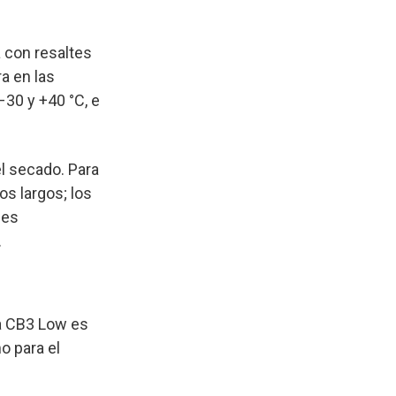
a con resaltes
a en las
–30 y +40 °C, e
el secado. Para
os largos; los
nes
.
la CB3 Low es
o para el