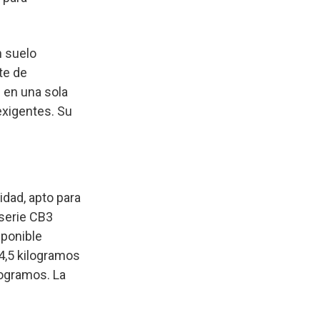
n suelo
te de
 en una sola
exigentes. Su
idad, apto para
 serie CB3
sponible
4,5 kilogramos
logramos. La