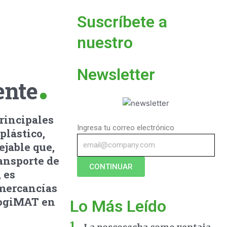
Suscríbete a
nuestro
Newsletter
ente
rincipales
Ingresa tu correo electrónico
plástico,
jable que,
ransporte de
CONTINUAR
 es
 mercancías
 LogiMAT en
Lo Más Leído