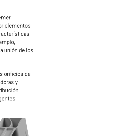
aemer
or elementos
racterísticas
jemplo,
a unión de los
 orificios de
adoras y
ribución
igentes