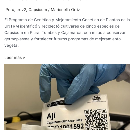
.Perú
,
.rev2
,
Capsicum
/
Marienella Ortiz
El Programa de Genética y Mejoramiento Genético de Plantas de la
UNTRM identificó y recolectó cultivares de cinco especies de
Capsicum en Piura, Tumbes y Cajamarca, con miras a conservar
germoplasma y fortalecer futuros programas de mejoramiento
vegetal.
Leer más »
Perú
depositó
25
variedades
de
ajíes
en
el
“Arca
de