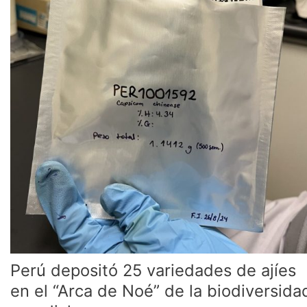
Noé”
de
la
biodiversidad
mundial
Perú depositó 25 variedades de ajíes
en el “Arca de Noé” de la biodiversida