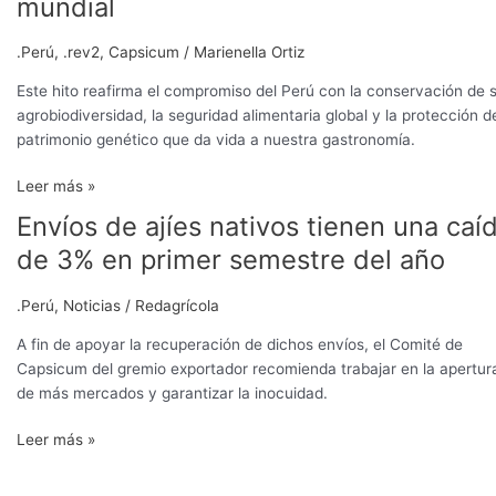
mundial
.Perú
,
.rev2
,
Capsicum
/
Marienella Ortiz
Este hito reafirma el compromiso del Perú con la conservación de 
agrobiodiversidad, la seguridad alimentaria global y la protección d
patrimonio genético que da vida a nuestra gastronomía.
Leer más »
Envíos de ajíes nativos tienen una caí
Envíos
de
de 3% en primer semestre del año
ajíes
nativos
.Perú
,
Noticias
/
Redagrícola
tienen
una
A fin de apoyar la recuperación de dichos envíos, el Comité de
caída
Capsicum del gremio exportador recomienda trabajar en la apertur
de
de más mercados y garantizar la inocuidad.
3%
Leer más »
en
primer
semestre