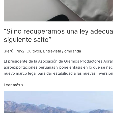
“Si no recuperamos una ley adecuada
siguiente salto”
.Perú
,
.rev2
,
Cultivos
,
Entrevista
/
omiranda
El presidente de la Asociación de Gremios Productores Agrar
agroexportaciones peruanas y pone énfasis en lo que se neces
nuevo marco legal para dar estabilidad a las nuevas inversion
Leer más »
Gremio
de
agroexportadores
felicita