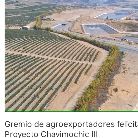
al
Gobierno
por
el
destrabe
del
Proyecto
Chavimochic
III
Gremio de agroexportadores felicit
Proyecto Chavimochic III