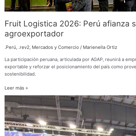
Fruit Logistica 2026: Perú afianz
agroexportador
.Perú
,
.rev2
,
Mercados y Comercio
/
Marienella Ortiz
La participación peruana, articulada por AGAP, reunirá a emp
exportable y reforzar el posicionamiento del país como prove
sostenibilidad.
Leer más »
Proyectan
negocios
por
más
de
US$