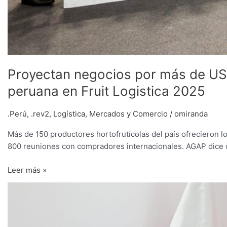
Proyectan negocios por más de US$
peruana en Fruit Logistica 2025
.Perú
,
.rev2
,
Logística
,
Mercados y Comercio
/
omiranda
Más de 150 productores hortofrutícolas del país ofrecieron 
800 reuniones con compradores internacionales. AGAP dice qu
Leer más »
“Si
no
recuperamos
una