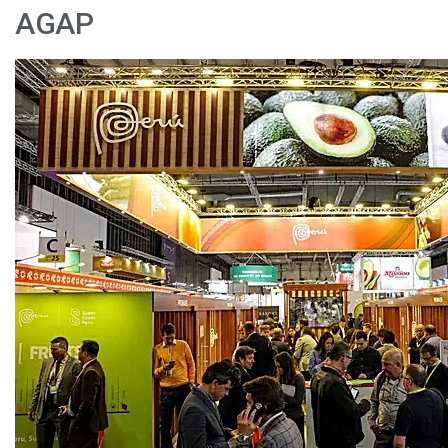
AGAP
Fruit
Logistica
2026:
Perú
afianza
su
posicionamiento
como
proveedor
agroexportador