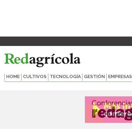
Ir
Paginación
al
de
contenido
entradas
HOME
CULTIVOS
TECNOLOGÍA
GESTIÓN
EMPRESAS