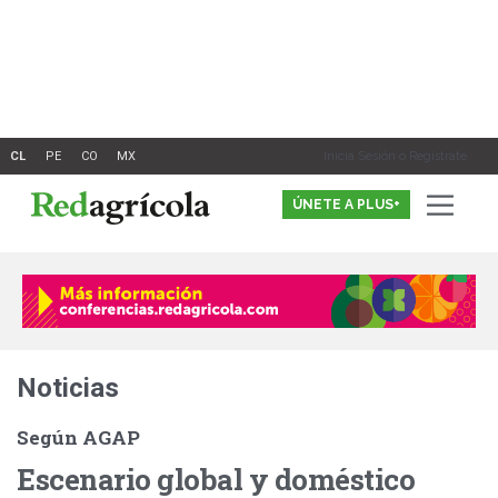
Ir
al
contenido
Inicia Sesión o Registrate
ÚNETE A PLUS+
Noticias
Según AGAP
Escenario global y doméstico