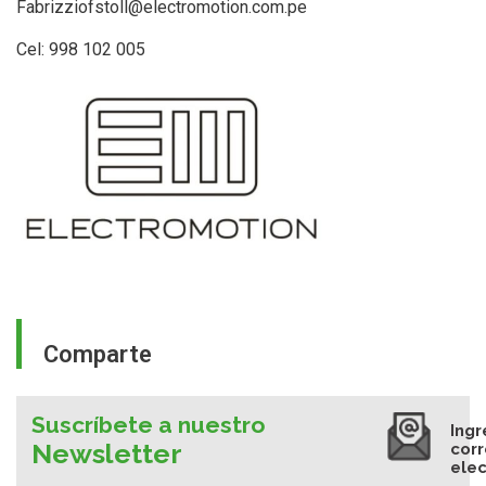
Fabrizziofstoll@electromotion.com.pe
Cel: 998 102 005
Comparte
Suscríbete a nuestro
Ingr
Newsletter
cor
elec