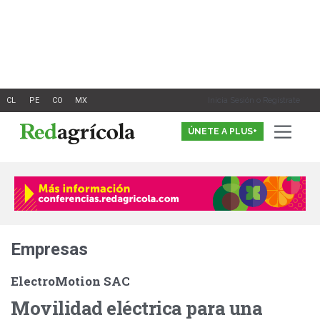
Ir
al
contenido
Inicia Sesión o Registrate
ÚNETE A PLUS+
Empresas
ElectroMotion SAC
Movilidad eléctrica para una